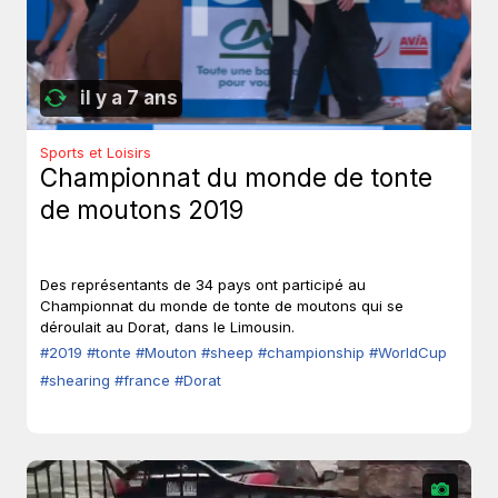
il y a 7 ans
Sports et Loisirs
Championnat du monde de tonte
de moutons 2019
Des représentants de 34 pays ont participé au
Championnat du monde de tonte de moutons qui se
déroulait au Dorat, dans le Limousin.
#2019
#tonte
#Mouton
#sheep
#championship
#WorldCup
#shearing
#france
#Dorat