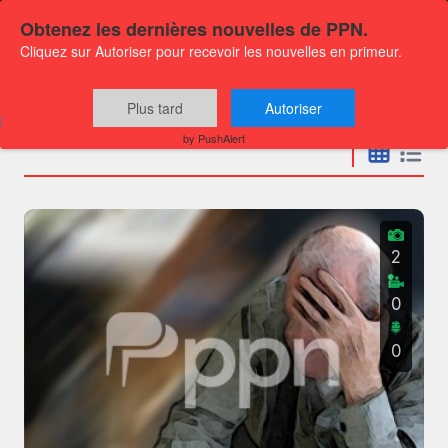
Obtenez les dernières nouvelles de PPN.
Cliquez sur Autoriser pour recevoir les nouvelles en primeur.
Communiqués
Plus tard
Autoriser
by PushAlert
2
0
0