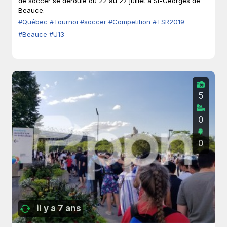
de soccer se déroule du 22 au 27 juillet à St-Georges de
Beauce.
#Québec
#Tournoi
#soccer
#Competition
#TSR2019
#Beauce
#U13
5
0
0
il y a 7 ans