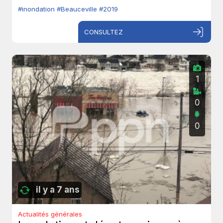
#inondation
#Beauceville
#2019
CONSULTEZ
1
0
0
il y a 7 ans
Actualités générales