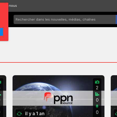
ctez-nous
5
2
0
0
0
0
il y a 1 an