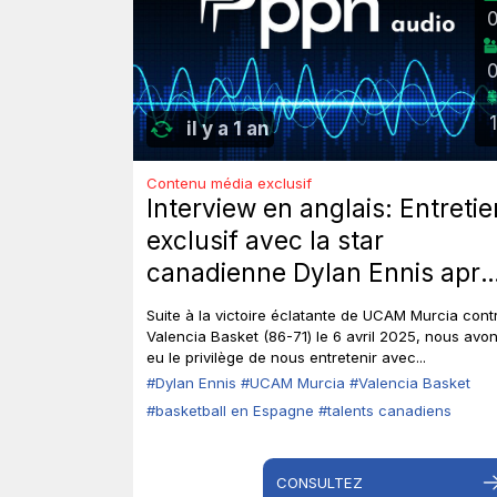
1
il y a 1 an
Contenu média exclusif
Interview en anglais: Entretie
exclusif avec la star
canadienne Dylan Ennis aprè
la victoire 86-71 de UCAM
Suite à la victoire éclatante de UCAM Murcia cont
Murcia face à Valencia Baske
Valencia Basket (86-71) le 6 avril 2025, nous avo
eu le privilège de nous entretenir avec...
#Dylan Ennis
#UCAM Murcia
#Valencia Basket
#basketball en Espagne
#talents canadiens
CONSULTEZ