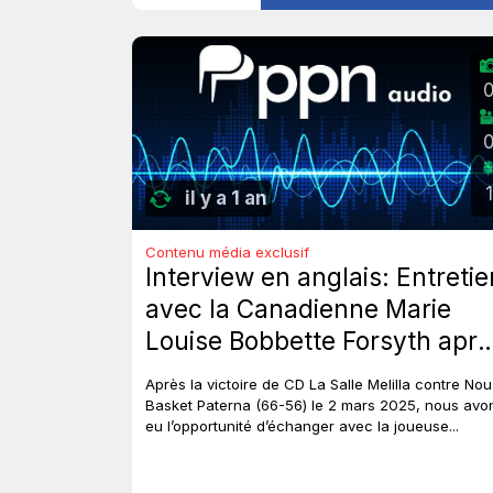
1
il y a 1 an
Contenu média exclusif
Interview en anglais: Entretie
avec la Canadienne Marie
Louise Bobbette Forsyth aprè
la victore de CD La Salle
Après la victoire de CD La Salle Melilla contre Nou
Melilla contre Nou Basket
Basket Paterna (66-56) le 2 mars 2025, nous avo
eu l’opportunité d’échanger avec la joueuse...
Paterna (66-56)