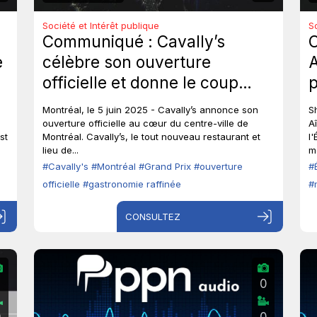
Société et Intérêt publique
S
Communiqué : Cavally’s
e
célèbre son ouverture
A
officielle et donne le coup
p
d’envoi à la semaine du Grand
Montréal, le 5 juin 2025 - Cavally’s annonce son
S
Prix à Montréal.
ouverture officielle au cœur du centre-ville de
A
st
Montréal. Cavally’s, le tout nouveau restaurant et
l
lieu de...
mo
#Cavally's
#Montréal
#Grand Prix
#ouverture
#
officielle
#gastronomie raffinée
#
CONSULTEZ
2
0
0
0