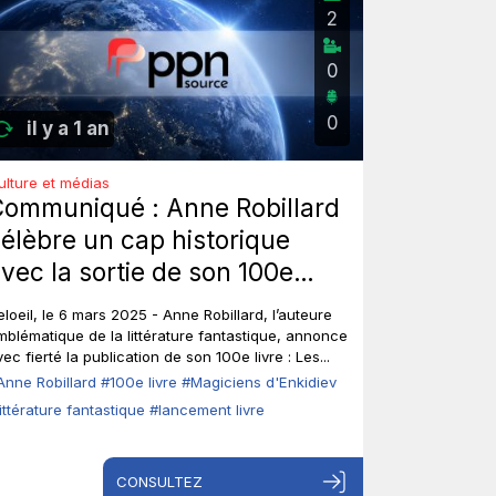
2
0
0
il y a 1 an
ulture et médias
ommuniqué : Anne Robillard
élèbre un cap historique
vec la sortie de son 100e
ivre!
eloeil, le 6 mars 2025 - Anne Robillard, l’auteure
mblématique de la littérature fantastique, annonce
ec fierté la publication de son 100e livre : Les...
Anne Robillard
#100e livre
#Magiciens d'Enkidiev
littérature fantastique
#lancement livre
CONSULTEZ