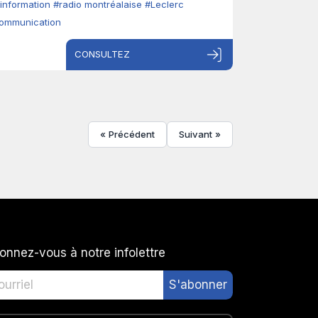
'information
#radio montréalaise
#Leclerc
ommunication
CONSULTEZ
« Précédent
Suivant »
onnez-vous à notre infolettre