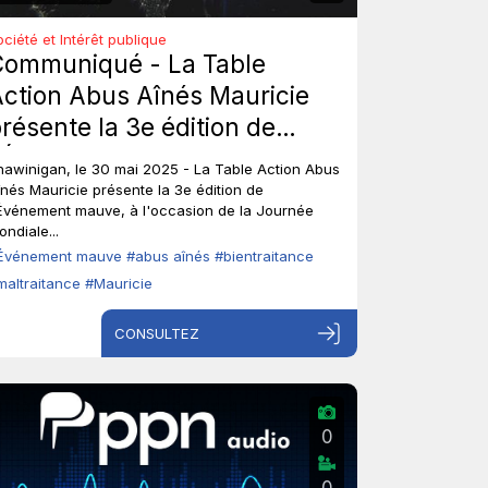
ociété et Intérêt publique
Communiqué - La Table
ction Abus Aînés Mauricie
résente la 3e édition de
l'Événement mauve.
hawinigan, le 30 mai 2025 - La Table Action Abus
înés Mauricie présente la 3e édition de
'Événement mauve, à l'occasion de la Journée
ndiale...
Événement mauve
#abus aînés
#bientraitance
maltraitance
#Mauricie
CONSULTEZ
0
0