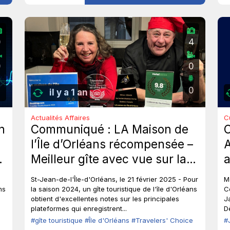
0
4
0
0
0
il y a 1 an
Actualités Affaires
C
n
Communiqué : LA Maison de
l’Île d’Orléans récompensée –
A
s
Meilleur gîte avec vue sur la
a
mer et prix Travelers' Choice
d
St-Jean-de-l'Île-d'Orléans, le 21 février 2025 - Pour
M
Best of the Best 2024.
ns
la saison 2024, un gîte touristique de l'île d'Orléans
C
obtient d'excellentes notes sur les principales
J
plateformes qui enregistrent...
Dè
#gîte touristique
#Île d'Orléans
#Travelers' Choice
#