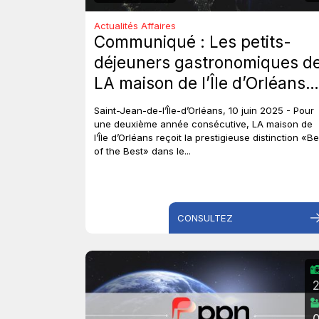
Actualités Affaires
Communiqué : Les petits-
déjeuners gastronomiques d
LA maison de l’Île d’Orléans
de nouveau récompensés.
Saint-Jean-de-l’Île-d’Orléans, 10 juin 2025 - Pour
une deuxième année consécutive, LA maison de
l’Île d’Orléans reçoit la prestigieuse distinction «Be
of the Best» dans le...
CONSULTEZ