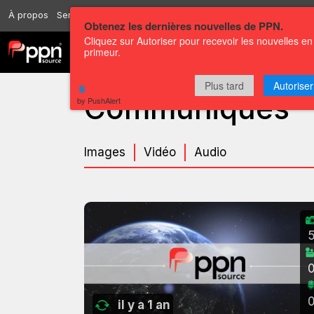
À propos
Services
Ressources
Envoyer
Correspondants
Conta
Obtenez les dernières nouvelles de PPN.
Cliquez sur Autoriser pour recevoir les nouvelles en
primeur.
Chaînes
Communiqués
Plus tard
Autoriser
Communiqués
by PushAlert
Images
Vidéo
Audio
il y a 1 an