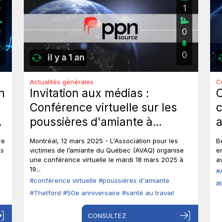
0
1
0
0
0
il y a 1 an
Actualités générales
C
n
Invitation aux médias :
C
Conférence virtuelle sur les
c
s
poussières d'amiante à
a
Thetford : 50 ans après la
l
re
Montréal, 12 mars 2025 - L'Association pour les
B
t
grève des mineurs.
ns
victimes de l’amiante du Québec (AVAQ) organise
e
une conférence virtuelle le mardi 18 mars 2025 à
av
19...
#
#conférence virtuelle
#poussières d'amiante
#
#Thetford
#50e anniversaire
#santé au travail
CONSULTEZ