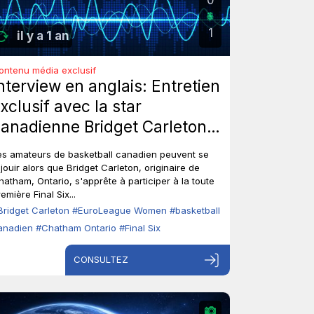
1
il y a 1 an
ontenu média exclusif
nterview en anglais: Entretien
xclusif avec la star
anadienne Bridget Carleton
vant le Final Six de
es amateurs de basketball canadien peuvent se
l'EuroLeague Women à
éjouir alors que Bridget Carleton, originaire de
hatham, Ontario, s'apprête à participer à la toute
Zaragoza
emière Final Six...
Bridget Carleton
#EuroLeague Women
#basketball
anadien
#Chatham Ontario
#Final Six
CONSULTEZ