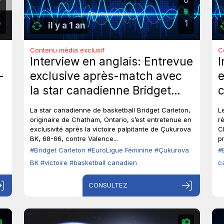
0
1
il y a 1 an
Contenu média exclusif
C
Interview en anglais: Entrevue
I
-
exclusive après-match avec
e
la star canadienne Bridget
c
Carleton.
a
La star canadienne de basketball Bridget Carleton,
L
originaire de Chatham, Ontario, s’est entretenue en
r
exclusivité après la victoire palpitante de Çukurova
C
BK, 68-66, contre Valence...
pr
e
#Bridget Carleton
#EuroLigue Féminine
#Çukurova
#
BK
#victoire
#basketball canadien
c
CONSULTEZ