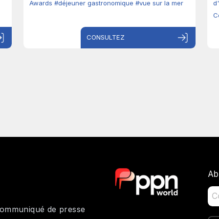
Awards
#déjeuner gastronomique
#vue sur la mer
d
C
CONSULTEZ
Ab
 communiqué de presse