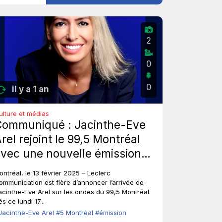
2
0
0
il y a 1 an
ulture et médias
Communiqué : Jacinthe-Eve
rel rejoint le 99,5 Montréal
vec une nouvelle émission
e début de soirée.
ontréal, le 13 février 2025 – Leclerc
ommunication est fière d’annoncer l’arrivée de
acinthe-Eve Arel sur les ondes du 99,5 Montréal.
s ce lundi 17...
Jacinthe-Eve Arel
#5 Montréal
#émission