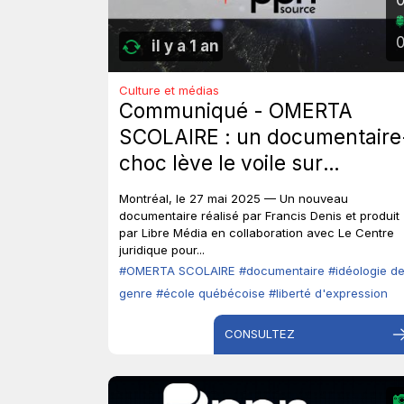
il y a 1 an
Culture et médias
Communiqué - OMERTA
SCOLAIRE : un documentaire
choc lève le voile sur
l’idéologie de genre dans les
Montréal, le 27 mai 2025 — Un nouveau
écoles québécoises.
documentaire réalisé par Francis Denis et produit
par Libre Média en collaboration avec Le Centre
juridique pour...
#OMERTA SCOLAIRE
#documentaire
#idéologie d
genre
#école québécoise
#liberté d'expression
CONSULTEZ