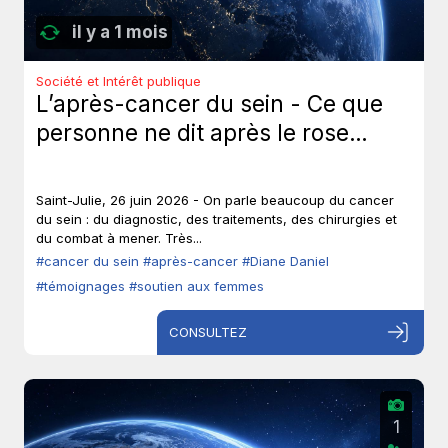
il y a 1 mois
Société et Intérêt publique
L’après-cancer du sein - Ce que
personne ne dit après le rose…
Saint-Julie, 26 juin 2026 - On parle beaucoup du cancer
du sein : du diagnostic, des traitements, des chirurgies et
du combat à mener. Très...
#cancer du sein
#après-cancer
#Diane Daniel
#témoignages
#soutien aux femmes
CONSULTEZ
1