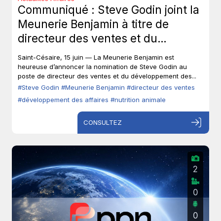
Communiqué : Steve Godin joint la
Meunerie Benjamin à titre de
directeur des ventes et du
développement des affaires.
Saint-Césaire, 15 juin — La Meunerie Benjamin est
heureuse d’annoncer la nomination de Steve Godin au
poste de directeur des ventes et du développement des...
#Steve Godin
#Meunerie Benjamin
#directeur des ventes
#développement des affaires
#nutrition animale
CONSULTEZ
2
0
0