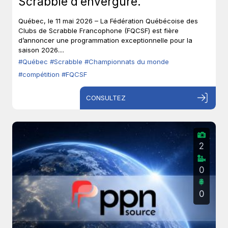
Scrabble d’envergure.
Québec, le 11 mai 2026 – La Fédération Québécoise des
Clubs de Scrabble Francophone (FQCSF) est fière
d’annoncer une programmation exceptionnelle pour la
saison 2026....
#Québec
#Scrabble
#Championnats du monde
#compétition
#FQCSF
CONSULTEZ
2
0
0