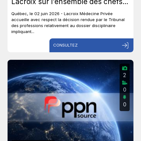
Lacroix sur l’ensemble des chefs
et met un terme à près de six ans
Québec, le 02 juin 2026 - Lacroix Médecine Privée
de procédures disciplinaires.
accueille avec respect la décision rendue par le Tribunal
des professions relativement au dossier disciplinaire
impliquant...
CONSULTEZ
2
0
0