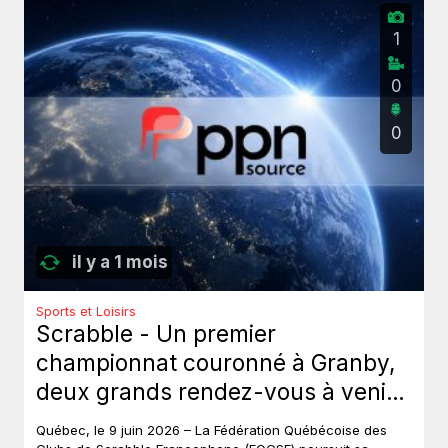
1
0
0
il y a 1 mois
Sports et Loisirs
Scrabble - Un premier
championnat couronné à Granby,
deux grands rendez-vous à venir
au Québec.
Québec, le 9 juin 2026 – La Fédération Québécoise des