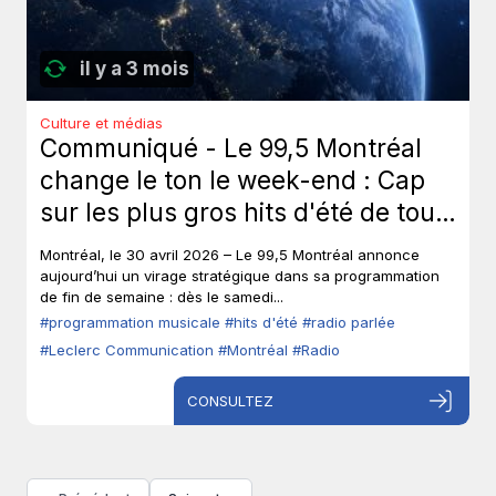
il y a 3 mois
Culture et médias
Communiqué - Le 99,5 Montréal
change le ton le week-end : Cap
sur les plus gros hits d'été de tous
les temps, sans toucher à ses voix
Montréal, le 30 avril 2026 – Le 99,5 Montréal annonce
fortes en semaine.
aujourd’hui un virage stratégique dans sa programmation
de fin de semaine : dès le samedi...
#programmation musicale
#hits d'été
#radio parlée
#Leclerc Communication
#Montréal
#Radio
CONSULTEZ