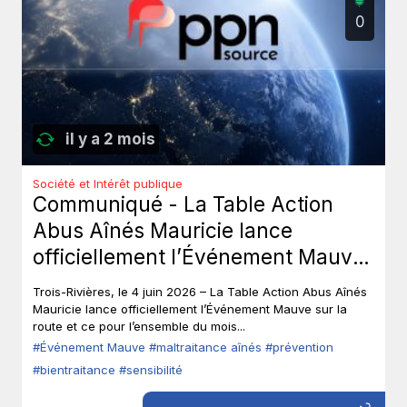
0
il y a 2 mois
Société et Intérêt publique
Communiqué - La Table Action
Abus Aînés Mauricie lance
officiellement l’Événement Mauve
sur la route.
Trois-Rivières, le 4 juin 2026 – La Table Action Abus Aînés
Mauricie lance officiellement l’Événement Mauve sur la
route et ce pour l’ensemble du mois...
#Événement Mauve
#maltraitance aînés
#prévention
#bientraitance
#sensibilité