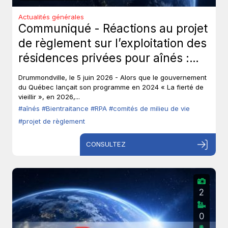
Actualités générales
Communiqué - Réactions au projet
de règlement sur l’exploitation des
résidences privées pour aînés :
Les aînés ont-ils toujours leur droit
Drummondville, le 5 juin 2026 - Alors que le gouvernement
de parole?
du Québec lançait son programme en 2024 « La fierté de
vieillir », en 2026,...
#aînés
#Bientraitance
#RPA
#comités de milieu de vie
#projet de règlement
CONSULTEZ
2
0