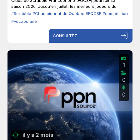
Clubs de Scrabble Francophone (FQCSF) poursuit sa
saison 2026. Jusqu'en juillet, les meilleurs joueurs du...
#Scrabble
#Championnat du Québec
#FQCSF
#compétition
#vocabulaire
CONSULTEZ
1
0
0
il y a 2 mois