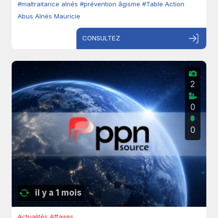
#maltraitance aînés
#prévention âgisme
#Table Action
Abus Aînés Mauricie
CONSULTEZ
2
0
0
il y a 1 mois
Actualités Affaires