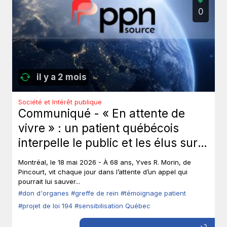
0
il y a 2 mois
Société et Intérêt publique
Communiqué - « En attente de
vivre » : un patient québécois
interpelle le public et les élus sur
le don d’organes.
Montréal, le 18 mai 2026 - À 68 ans, Yves R. Morin, de
Pincourt, vit chaque jour dans l’attente d’un appel qui
pourrait lui sauver...
#don d'organes
#greffe de rein
#témoignage patient
#projet de loi 194
#sensibilisation Québec