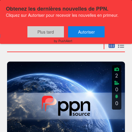
Obtenez les dernières nouvelles de PPN.
Cliquez sur Autoriser pour recevoir les nouvelles en primeur.
Communiqués
Plus tard
Autoriser
by PushAlert
2
0
0