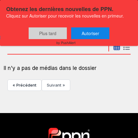
Obtenez les dernières nouvelles de PPN.
Cliquez sur Autoriser pour recevoir les nouvelles en primeur.
Communiqués
Plus tard
Autoriser
by PushAlert
Il n'y a pas de médias dans le dossier
« Précédent
Suivant »