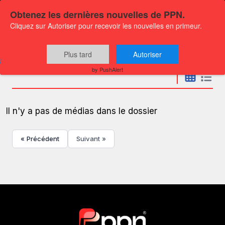
Obtenez les dernières nouvelles de PPN.
Cliquez sur Autoriser pour recevoir les nouvelles en primeur.
Communiqués
Plus tard
Autoriser
by PushAlert
Il n'y a pas de médias dans le dossier
« Précédent
Suivant »