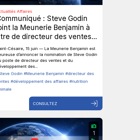
ctualités Affaires
Communiqué : Steve Godin
oint la Meunerie Benjamin à
itre de directeur des ventes
t du développement des
aint-Césaire, 15 juin — La Meunerie Benjamin est
ffaires.
eureuse d’annoncer la nomination de Steve Godin
u poste de directeur des ventes et du
éveloppement des...
Steve Godin
#Meunerie Benjamin
#directeur des
entes
#développement des affaires
#nutrition
nimale
CONSULTEZ
1