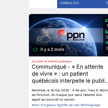
CONSULTEZ
1
il y a 2 mois
Société et Intérêt publique
Communiqué - « En attente
de vivre » : un patient
québécois interpelle le public
et les élus sur le don
Montréal, le 18 mai 2026 - À 68 ans, Yves R. Morin
d’organes.
de Pincourt, vit chaque jour dans l’attente d’un
appel qui pourrait lui sauver...
#don d'organes
#greffe de rein
#témoignage