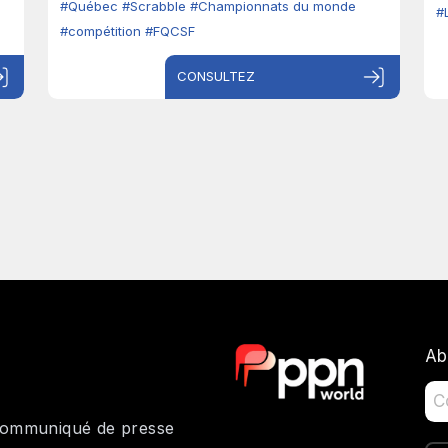
#Québec
#Scrabble
#Championnats du monde
#
#compétition
#FQCSF
CONSULTEZ
Ab
 communiqué de presse