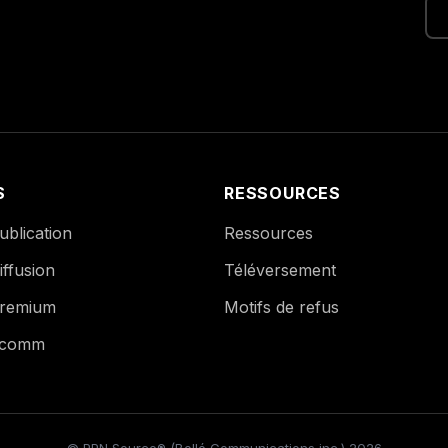
S
RESSOURCES
blication
Ressources
ffusion
Téléversement
remium
Motifs de refus
Ecomm
© PPN Source® (Bollé Communications inc.) 2026