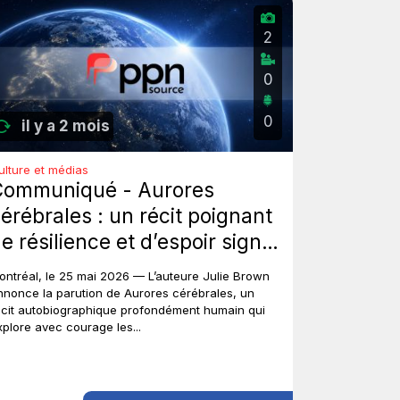
2
0
0
il y a 2 mois
ulture et médias
Communiqué - Aurores
érébrales : un récit poignant
e résilience et d’espoir signé
ulie Brown.
ontréal, le 25 mai 2026 — L’auteure Julie Brown
nnonce la parution de Aurores cérébrales, un
écit autobiographique profondément humain qui
xplore avec courage les...