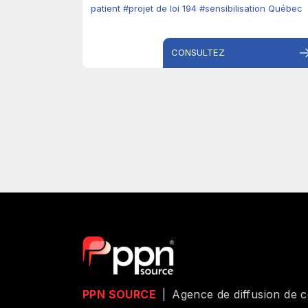
patient
#projet de loi 194
#sensibilisation Québec
CONSULTEZ
PPN SOURCE
|
Agence de diffusion de