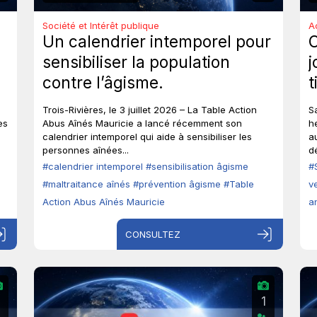
Société et Intérêt publique
A
Un calendrier intemporel pour
sensibiliser la population
j
contre l’âgisme.
t
e
Trois-Rivières, le 3 juillet 2026 – La Table Action
S
a
es
Abus Aînés Mauricie a lancé récemment son
h
calendrier intemporel qui aide à sensibiliser les
a
personnes aînées...
d
#calendrier intemporel
#sensibilisation âgisme
#
#maltraitance aînés
#prévention âgisme
#Table
v
Action Abus Aînés Mauricie
a
CONSULTEZ
2
1