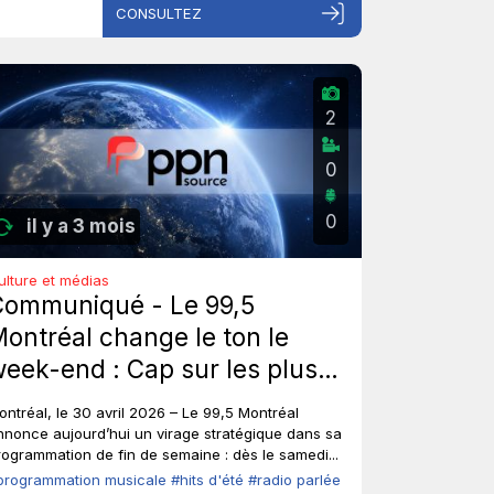
CONSULTEZ
2
0
0
il y a 3 mois
ulture et médias
Communiqué - Le 99,5
ontréal change le ton le
eek-end : Cap sur les plus
ros hits d'été de tous les
ontréal, le 30 avril 2026 – Le 99,5 Montréal
emps, sans toucher à ses
nnonce aujourd’hui un virage stratégique dans sa
rogrammation de fin de semaine : dès le samedi...
oix fortes en semaine.
programmation musicale
#hits d'été
#radio parlée