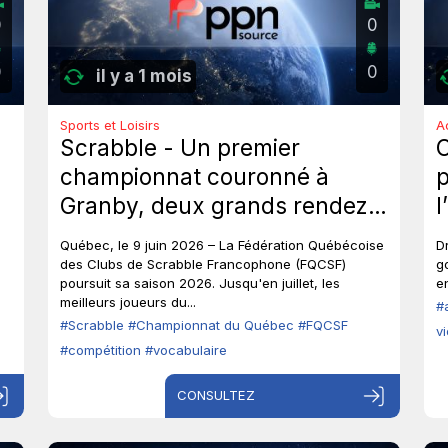
0
0
0
0
il y a 1 mois
Sports et Loisirs
A
Scrabble - Un premier
championnat couronné à
p
Granby, deux grands rendez-
l
vous à venir au Québec.
p
Québec, le 9 juin 2026 – La Fédération Québécoise
D
o
des Clubs de Scrabble Francophone (FQCSF)
g
poursuit sa saison 2026. Jusqu'en juillet, les
en
p
meilleurs joueurs du...
#
#Scrabble
#Championnat du Québec
#FQCSF
v
#compétition
#vocabulaire
CONSULTEZ