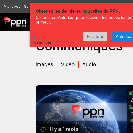
À propos
Services
Ressources
Envoyer
Correspondants
Conta
Obtenez les dernières nouvelles de PPN.
Cliquez sur Autoriser pour recevoir les nouvelles en
primeur.
Chaînes
Communiqués
Plus tard
Autoriser
Communiqués
by PushAlert
Images
Vidéo
Audio
il y a 1 mois