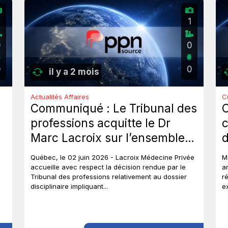
2
1
0
0
0
0
il y a 2 mois
Actualités Affaires
C
Communiqué : Le Tribunal des
professions acquitte le Dr
c
Marc Lacroix sur l’ensemble
d
des chefs et met un terme à
J
Québec, le 02 juin 2026 - Lacroix Médecine Privée
M
près de six ans de procédures
accueille avec respect la décision rendue par le
a
Tribunal des professions relativement au dossier
r
disciplinaires.
disciplinaire impliquant...
e