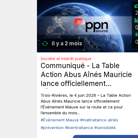
il y a 2 mois
Société et Intérêt publique
Communiqué - La Table
Action Abus Aînés Mauricie
lance officiellement
l’Événement Mauve sur la
Trois-Rivières, le 4 juin 2026 – La Table Action
route.
Abus Aînés Mauricie lance officiellement
l’Événement Mauve sur la route et ce pour
l’ensemble du mois...
#Événement Mauve
#maltraitance aînés
#prévention
#bientraitance
#sensibilité