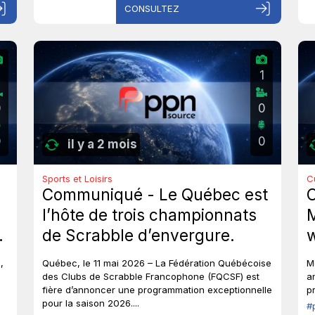
CONSULTEZ
1
0
0
0
0
il y a 2 mois
Sports et Loisirs
C
Communiqué - Le Québec est
l’hôte de trois championnats
M
de Scrabble d’envergure.
w
g
,
Québec, le 11 mai 2026 – La Fédération Québécoise
M
t
des Clubs de Scrabble Francophone (FQCSF) est
a
fière d’annoncer une programmation exceptionnelle
p
v
pour la saison 2026....
#