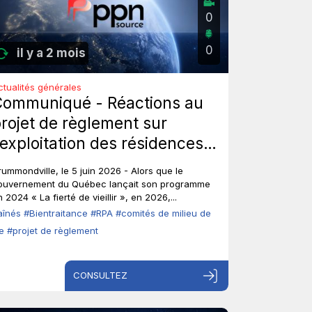
0
0
il y a 2 mois
ctualités générales
Communiqué - Réactions au
rojet de règlement sur
’exploitation des résidences
rivées pour aînés : Les aînés
rummondville, le 5 juin 2026 - Alors que le
nt-ils toujours leur droit de
ouvernement du Québec lançait son programme
 2024 « La fierté de vieillir », en 2026,...
arole?
aînés
#Bientraitance
#RPA
#comités de milieu de
ie
#projet de règlement
CONSULTEZ