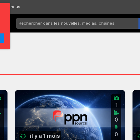
ctez-nous
2
1
0
0
0
0
il y a 1 mois