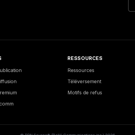
S
RESSOURCES
blication
Ressources
ffusion
Téléversement
remium
Motifs de refus
Ecomm
© PPN Source® (Bollé Communications inc.) 2026