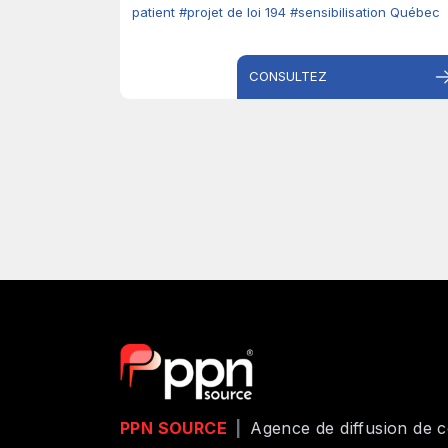
patient
#projet de loi 194
#sensibilisation Québec
CONSULTEZ
PPN SOURCE
|
Agence de diffusion de