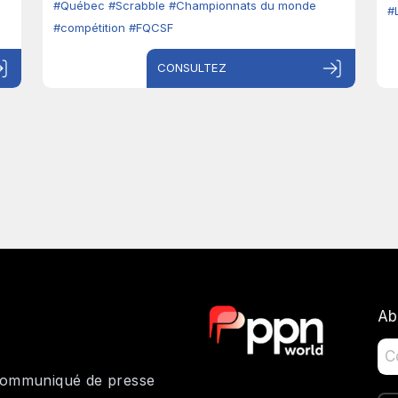
#Québec
#Scrabble
#Championnats du monde
#
#compétition
#FQCSF
CONSULTEZ
Ab
 communiqué de presse