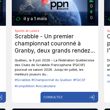
0
0
0
0
il y a 1 mois
Sports et Loisirs
A
Scrabble - Un premier
championnat couronné à
p
Granby, deux grands rendez-
l
vous à venir au Québec.
p
Québec, le 9 juin 2026 – La Fédération Québécoise
D
o
des Clubs de Scrabble Francophone (FQCSF)
g
poursuit sa saison 2026. Jusqu'en juillet, les
en
p
meilleurs joueurs du...
#
#Scrabble
#Championnat du Québec
#FQCSF
v
#compétition
#vocabulaire
CONSULTEZ