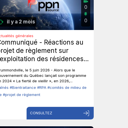
0
0
il y a 2 mois
ctualités générales
Communiqué - Réactions au
rojet de règlement sur
’exploitation des résidences
rivées pour aînés : Les aînés
rummondville, le 5 juin 2026 - Alors que le
nt-ils toujours leur droit de
ouvernement du Québec lançait son programme
 2024 « La fierté de vieillir », en 2026,...
arole?
aînés
#Bientraitance
#RPA
#comités de milieu de
ie
#projet de règlement
CONSULTEZ