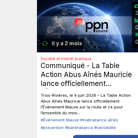
il y a 2 mois
Société et Intérêt publique
Communiqué - La Table
Action Abus Aînés Mauricie
lance officiellement
l’Événement Mauve sur la
Trois-Rivières, le 4 juin 2026 – La Table Action
route.
Abus Aînés Mauricie lance officiellement
l’Événement Mauve sur la route et ce pour
l’ensemble du mois...
#Événement Mauve
#maltraitance aînés
#prévention
#bientraitance
#sensibilité