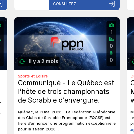
CONSULTEZ
1
0
0
0
0
il y a 2 mois
Sports et Loisirs
C
Communiqué - Le Québec est
l’hôte de trois championnats
M
de Scrabble d’envergure.
w
g
,
Québec, le 11 mai 2026 – La Fédération Québécoise
M
t
des Clubs de Scrabble Francophone (FQCSF) est
a
fière d’annoncer une programmation exceptionnelle
p
v
pour la saison 2026....
#