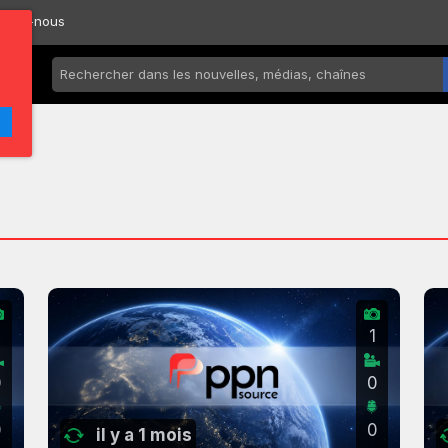
ctez-nous
2
1
0
0
0
0
il y a 1 mois