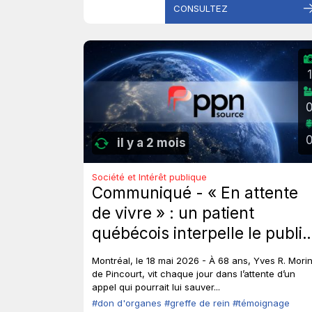
CONSULTEZ
1
il y a 2 mois
Société et Intérêt publique
Communiqué - « En attente
de vivre » : un patient
québécois interpelle le public
et les élus sur le don
Montréal, le 18 mai 2026 - À 68 ans, Yves R. Morin
d’organes.
de Pincourt, vit chaque jour dans l’attente d’un
appel qui pourrait lui sauver...
#don d'organes
#greffe de rein
#témoignage