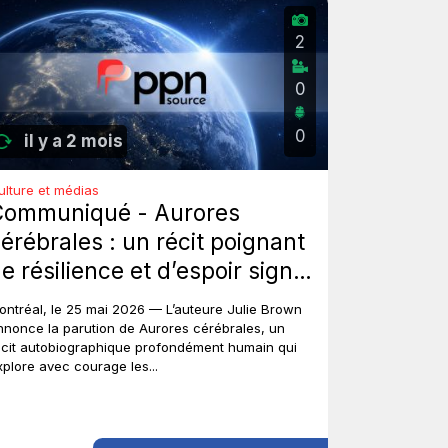
2
0
0
il y a 2 mois
ulture et médias
Communiqué - Aurores
érébrales : un récit poignant
e résilience et d’espoir signé
ulie Brown.
ontréal, le 25 mai 2026 — L’auteure Julie Brown
nnonce la parution de Aurores cérébrales, un
écit autobiographique profondément humain qui
xplore avec courage les...