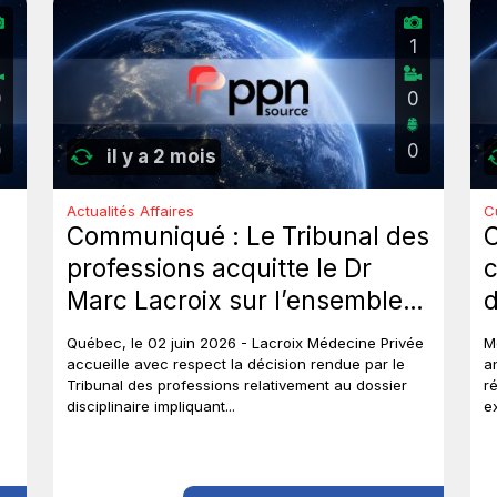
2
1
0
0
0
0
il y a 2 mois
Actualités Affaires
C
Communiqué : Le Tribunal des
professions acquitte le Dr
c
Marc Lacroix sur l’ensemble
d
des chefs et met un terme à
J
Québec, le 02 juin 2026 - Lacroix Médecine Privée
M
près de six ans de procédures
accueille avec respect la décision rendue par le
a
Tribunal des professions relativement au dossier
r
disciplinaires.
disciplinaire impliquant...
e