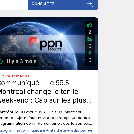
CONSULTEZ
2
0
0
il y a 3 mois
ulture et médias
Communiqué - Le 99,5
ontréal change le ton le
eek-end : Cap sur les plus
ros hits d'été de tous les
ontréal, le 30 avril 2026 – Le 99,5 Montréal
emps, sans toucher à ses
nnonce aujourd’hui un virage stratégique dans sa
rogrammation de fin de semaine : dès le samedi...
oix fortes en semaine.
programmation musicale
#hits d'été
#radio parlée