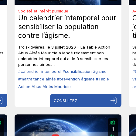
Société et Intérêt publique
A
Un calendrier intemporel pour
sensibiliser la population
j
contre l’âgisme.
t
e
Trois-Rivières, le 3 juillet 2026 – La Table Action
S
a
es
Abus Aînés Mauricie a lancé récemment son
h
calendrier intemporel qui aide à sensibiliser les
a
personnes aînées...
d
#calendrier intemporel
#sensibilisation âgisme
#
#maltraitance aînés
#prévention âgisme
#Table
v
Action Abus Aînés Mauricie
a
CONSULTEZ
2
1