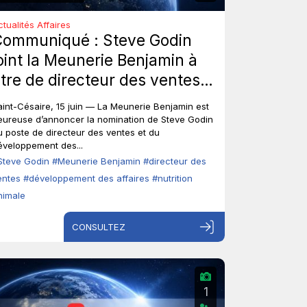
ctualités Affaires
Communiqué : Steve Godin
oint la Meunerie Benjamin à
itre de directeur des ventes
t du développement des
aint-Césaire, 15 juin — La Meunerie Benjamin est
ffaires.
eureuse d’annoncer la nomination de Steve Godin
u poste de directeur des ventes et du
éveloppement des...
Steve Godin
#Meunerie Benjamin
#directeur des
entes
#développement des affaires
#nutrition
nimale
CONSULTEZ
1