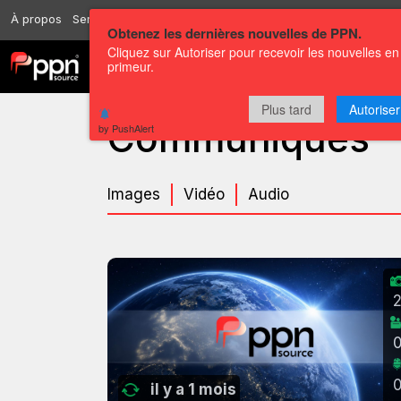
À propos
Services
Ressources
Envoyer
Correspondants
Conta
Obtenez les dernières nouvelles de PPN.
Cliquez sur Autoriser pour recevoir les nouvelles en
primeur.
Chaînes
Communiqués
Plus tard
Autoriser
Communiqués
by PushAlert
Images
Vidéo
Audio
il y a 1 mois