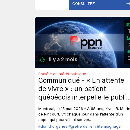
CONSULTEZ
1
il y a 2 mois
Société et Intérêt publique
Communiqué - « En attente
de vivre » : un patient
québécois interpelle le public
et les élus sur le don
Montréal, le 18 mai 2026 - À 68 ans, Yves R. Morin
d’organes.
de Pincourt, vit chaque jour dans l’attente d’un
appel qui pourrait lui sauver...
#don d'organes
#greffe de rein
#témoignage