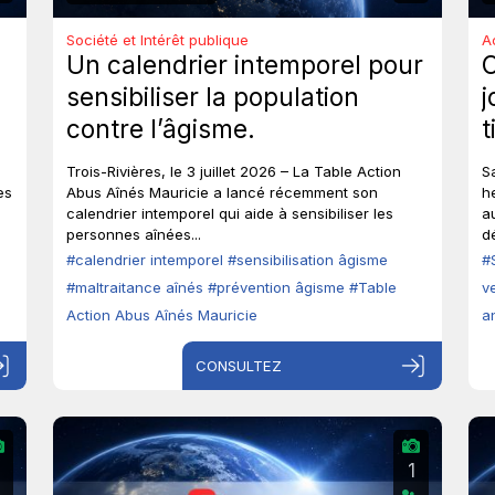
Société et Intérêt publique
A
Un calendrier intemporel pour
sensibiliser la population
j
contre l’âgisme.
t
e
Trois-Rivières, le 3 juillet 2026 – La Table Action
S
a
es
Abus Aînés Mauricie a lancé récemment son
h
calendrier intemporel qui aide à sensibiliser les
a
personnes aînées...
d
#calendrier intemporel
#sensibilisation âgisme
#
#maltraitance aînés
#prévention âgisme
#Table
v
Action Abus Aînés Mauricie
a
CONSULTEZ
2
1