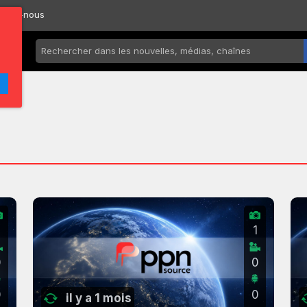
ctez-nous
2
1
0
0
0
0
il y a 1 mois