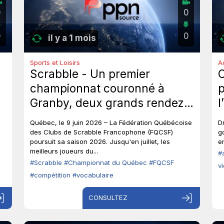
0
0
0
0
il y a 1 mois
Sports et Loisirs
A
Scrabble - Un premier
championnat couronné à
p
Granby, deux grands rendez-
l
vous à venir au Québec.
p
Québec, le 9 juin 2026 – La Fédération Québécoise
D
o
des Clubs de Scrabble Francophone (FQCSF)
g
poursuit sa saison 2026. Jusqu'en juillet, les
en
p
meilleurs joueurs du...
#
#Scrabble
#Championnat du Québec
#FQCSF
v
#compétition
#vocabulaire
CONSULTEZ