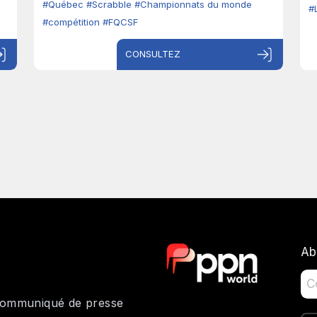
#Québec
#Scrabble
#Championnats du monde
#
#compétition
#FQCSF
CONSULTEZ
Ab
 communiqué de presse