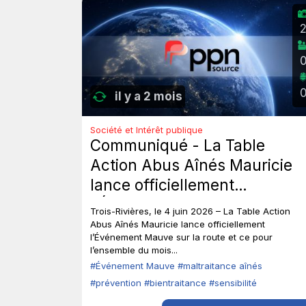
il y a 2 mois
Société et Intérêt publique
Communiqué - La Table
Action Abus Aînés Mauricie
lance officiellement
l’Événement Mauve sur la
Trois-Rivières, le 4 juin 2026 – La Table Action
route.
Abus Aînés Mauricie lance officiellement
l’Événement Mauve sur la route et ce pour
l’ensemble du mois...
#Événement Mauve
#maltraitance aînés
#prévention
#bientraitance
#sensibilité