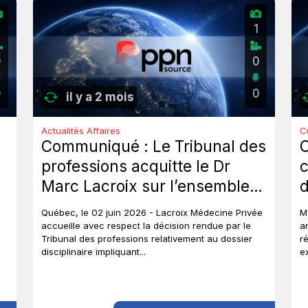
2
1
0
0
0
0
il y a 2 mois
Actualités Affaires
C
Communiqué : Le Tribunal des
professions acquitte le Dr
c
Marc Lacroix sur l’ensemble
d
des chefs et met un terme à
J
Québec, le 02 juin 2026 - Lacroix Médecine Privée
M
près de six ans de procédures
accueille avec respect la décision rendue par le
a
Tribunal des professions relativement au dossier
r
disciplinaires.
disciplinaire impliquant...
e