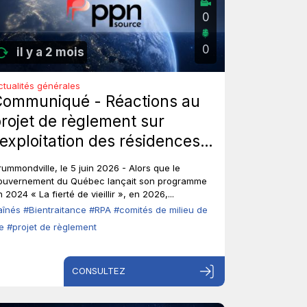
0
0
il y a 2 mois
ctualités générales
Communiqué - Réactions au
rojet de règlement sur
’exploitation des résidences
rivées pour aînés : Les aînés
rummondville, le 5 juin 2026 - Alors que le
nt-ils toujours leur droit de
ouvernement du Québec lançait son programme
 2024 « La fierté de vieillir », en 2026,...
arole?
aînés
#Bientraitance
#RPA
#comités de milieu de
ie
#projet de règlement
CONSULTEZ