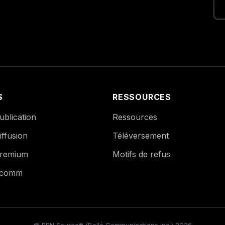
S
RESSOURCES
blication
Ressources
ffusion
Téléversement
remium
Motifs de refus
Ecomm
© PPN Source® (Bollé Communications inc.) 2026