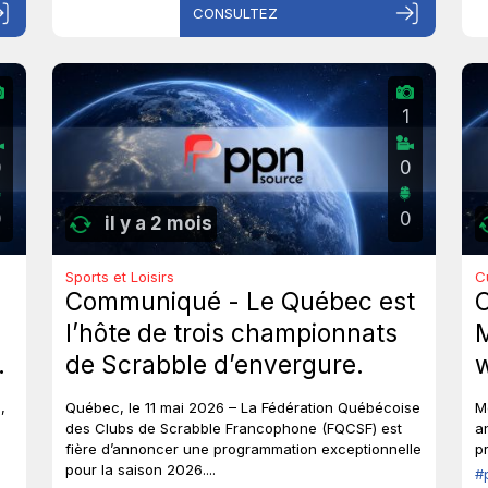
CONSULTEZ
1
0
0
0
0
il y a 2 mois
Sports et Loisirs
C
Communiqué - Le Québec est
l’hôte de trois championnats
M
de Scrabble d’envergure.
w
g
,
Québec, le 11 mai 2026 – La Fédération Québécoise
M
t
des Clubs de Scrabble Francophone (FQCSF) est
a
fière d’annoncer une programmation exceptionnelle
p
v
pour la saison 2026....
#