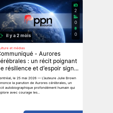
2
0
0
il y a 2 mois
ulture et médias
Communiqué - Aurores
érébrales : un récit poignant
e résilience et d’espoir signé
ulie Brown.
ontréal, le 25 mai 2026 — L’auteure Julie Brown
nnonce la parution de Aurores cérébrales, un
écit autobiographique profondément humain qui
xplore avec courage les...