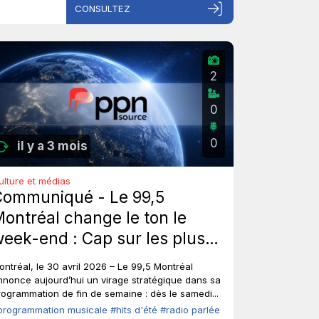
CONSULTEZ
2
0
0
il y a 3 mois
ulture et médias
Communiqué - Le 99,5
ontréal change le ton le
eek-end : Cap sur les plus
ros hits d'été de tous les
ontréal, le 30 avril 2026 – Le 99,5 Montréal
emps, sans toucher à ses
nnonce aujourd’hui un virage stratégique dans sa
rogrammation de fin de semaine : dès le samedi...
oix fortes en semaine.
programmation musicale
#hits d'été
#radio parlée