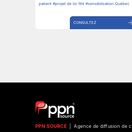
patient
#projet de loi 194
#sensibilisation Québec
CONSULTEZ
PPN SOURCE
|
Agence de diffusion de