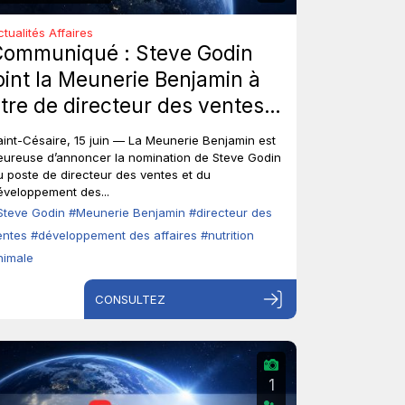
ctualités Affaires
Communiqué : Steve Godin
oint la Meunerie Benjamin à
itre de directeur des ventes
t du développement des
aint-Césaire, 15 juin — La Meunerie Benjamin est
ffaires.
eureuse d’annoncer la nomination de Steve Godin
u poste de directeur des ventes et du
éveloppement des...
Steve Godin
#Meunerie Benjamin
#directeur des
entes
#développement des affaires
#nutrition
nimale
CONSULTEZ
1