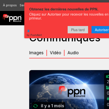
À propos
Services
Ressources
Envoyer
Correspondants
Conta
Obtenez les dernières nouvelles de PPN.
Cliquez sur Autoriser pour recevoir les nouvelles en
primeur.
Chaînes
Communiqués
Plus tard
Autoriser
Communiqués
by PushAlert
Images
Vidéo
Audio
il y a 1 mois