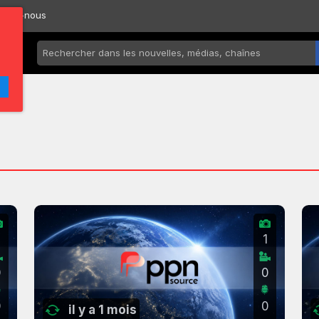
ctez-nous
2
1
0
0
0
0
il y a 1 mois