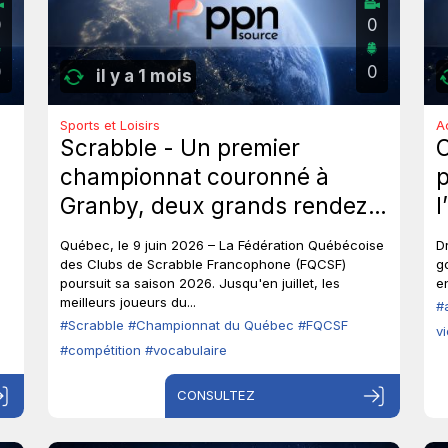
0
0
0
0
il y a 1 mois
Sports et Loisirs
A
Scrabble - Un premier
championnat couronné à
p
Granby, deux grands rendez-
l
vous à venir au Québec.
p
Québec, le 9 juin 2026 – La Fédération Québécoise
D
o
des Clubs de Scrabble Francophone (FQCSF)
g
poursuit sa saison 2026. Jusqu'en juillet, les
en
p
meilleurs joueurs du...
#
#Scrabble
#Championnat du Québec
#FQCSF
v
#compétition
#vocabulaire
CONSULTEZ