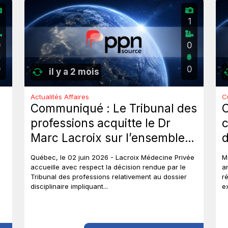
2
1
0
0
0
0
il y a 2 mois
Actualités Affaires
C
Communiqué : Le Tribunal des
professions acquitte le Dr
c
Marc Lacroix sur l’ensemble
d
des chefs et met un terme à
J
Québec, le 02 juin 2026 - Lacroix Médecine Privée
M
près de six ans de procédures
accueille avec respect la décision rendue par le
a
Tribunal des professions relativement au dossier
r
disciplinaires.
disciplinaire impliquant...
e