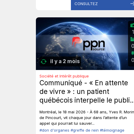
CONSULTEZ
1
il y a 2 mois
Société et Intérêt publique
Communiqué - « En attente
de vivre » : un patient
québécois interpelle le public
et les élus sur le don
Montréal, le 18 mai 2026 - À 68 ans, Yves R. Morin
d’organes.
de Pincourt, vit chaque jour dans l’attente d’un
appel qui pourrait lui sauver...
#don d'organes
#greffe de rein
#témoignage