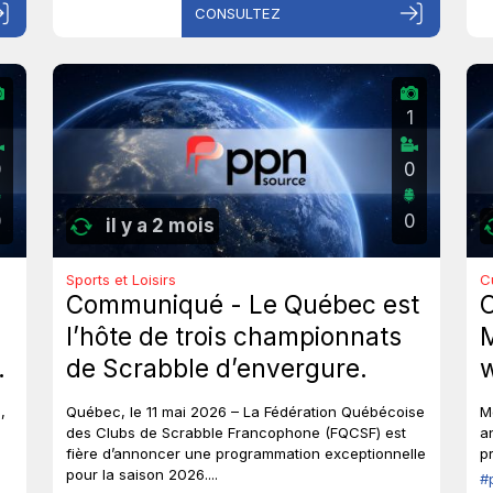
CONSULTEZ
1
0
0
0
0
il y a 2 mois
Sports et Loisirs
C
Communiqué - Le Québec est
l’hôte de trois championnats
M
de Scrabble d’envergure.
w
g
,
Québec, le 11 mai 2026 – La Fédération Québécoise
M
t
des Clubs de Scrabble Francophone (FQCSF) est
a
fière d’annoncer une programmation exceptionnelle
p
v
pour la saison 2026....
#