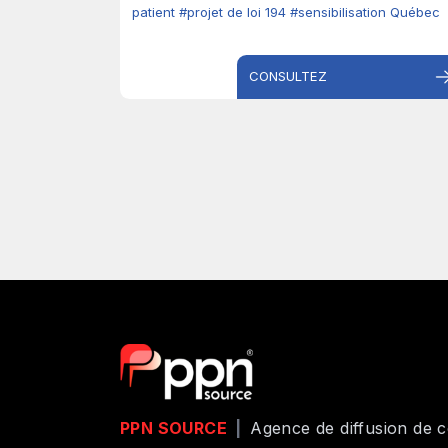
patient
#projet de loi 194
#sensibilisation Québec
CONSULTEZ
PPN SOURCE
|
Agence de diffusion de