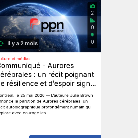
2
0
0
il y a 2 mois
ulture et médias
Communiqué - Aurores
érébrales : un récit poignant
e résilience et d’espoir signé
ulie Brown.
ontréal, le 25 mai 2026 — L’auteure Julie Brown
nnonce la parution de Aurores cérébrales, un
écit autobiographique profondément humain qui
xplore avec courage les...