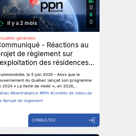
0
0
il y a 2 mois
ctualités générales
Communiqué - Réactions au
rojet de règlement sur
’exploitation des résidences
rivées pour aînés : Les aînés
rummondville, le 5 juin 2026 - Alors que le
nt-ils toujours leur droit de
ouvernement du Québec lançait son programme
 2024 « La fierté de vieillir », en 2026,...
arole?
aînés
#Bientraitance
#RPA
#comités de milieu de
ie
#projet de règlement
CONSULTEZ