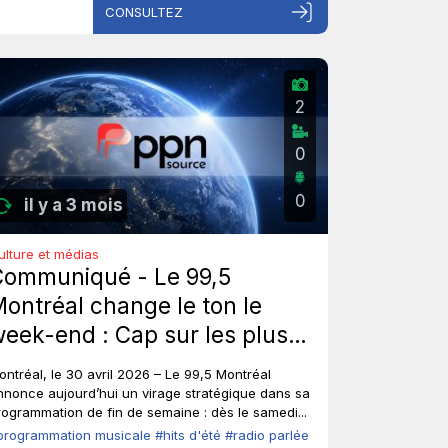
CONSULTEZ
2
0
0
il y a 3 mois
ulture et médias
Communiqué - Le 99,5
ontréal change le ton le
eek-end : Cap sur les plus
ros hits d'été de tous les
ontréal, le 30 avril 2026 – Le 99,5 Montréal
emps, sans toucher à ses
nnonce aujourd’hui un virage stratégique dans sa
rogrammation de fin de semaine : dès le samedi...
oix fortes en semaine.
programmation musicale
#hits d'été
#radio parlée