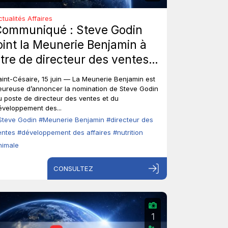
ctualités Affaires
Communiqué : Steve Godin
oint la Meunerie Benjamin à
itre de directeur des ventes
t du développement des
aint-Césaire, 15 juin — La Meunerie Benjamin est
ffaires.
eureuse d’annoncer la nomination de Steve Godin
u poste de directeur des ventes et du
éveloppement des...
Steve Godin
#Meunerie Benjamin
#directeur des
entes
#développement des affaires
#nutrition
nimale
CONSULTEZ
1