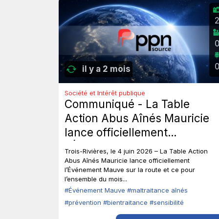
il y a 2 mois
Société et Intérêt publique
Communiqué - La Table
Action Abus Aînés Mauricie
lance officiellement
l’Événement Mauve sur la
Trois-Rivières, le 4 juin 2026 – La Table Action
route.
Abus Aînés Mauricie lance officiellement
l’Événement Mauve sur la route et ce pour
l’ensemble du mois...
#Événement Mauve
#maltraitance aînés
#prévention
#bientraitance
#sensibilité