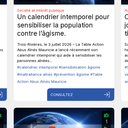
Société et Intérêt publique
A
Un calendrier intemporel pour
sensibiliser la population
j
contre l’âgisme.
t
e
Trois-Rivières, le 3 juillet 2026 – La Table Action
S
a
es
Abus Aînés Mauricie a lancé récemment son
h
calendrier intemporel qui aide à sensibiliser les
a
personnes aînées...
d
#calendrier intemporel
#sensibilisation âgisme
#
#maltraitance aînés
#prévention âgisme
#Table
v
Action Abus Aînés Mauricie
a
CONSULTEZ
2
1