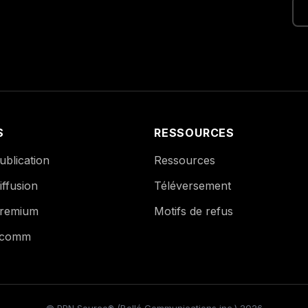
S
RESSOURCES
blication
Ressources
ffusion
Téléversement
remium
Motifs de refus
Ecomm
© PPN Source® (Bollé Communications inc.) 2026