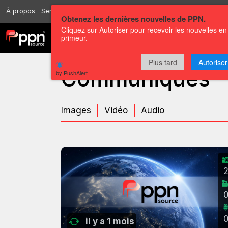
À propos
Services
Ressources
Envoyer
Correspondants
Conta
Obtenez les dernières nouvelles de PPN.
Cliquez sur Autoriser pour recevoir les nouvelles en
primeur.
Chaînes
Communiqués
Plus tard
Autoriser
Communiqués
by PushAlert
Images
Vidéo
Audio
il y a 1 mois