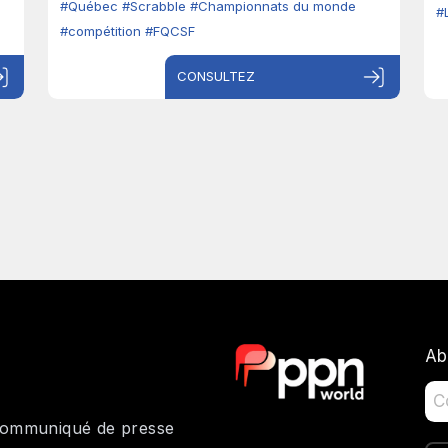
#Québec
#Scrabble
#Championnats du monde
#
#compétition
#FQCSF
CONSULTEZ
Ab
 communiqué de presse