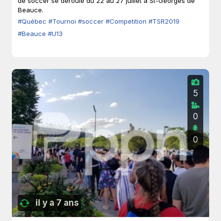
de soccer se déroule du 22 au 27 juillet à St-Georges de
Beauce.
#Québec
#Tournoi
#soccer
#Competition
#TSR2019
#Beauce
#U13
5
0
0
il y a 7 ans