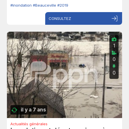
#inondation
#Beauceville
#2019
CONSULTEZ
1
0
0
il y a 7 ans
Actualités générales