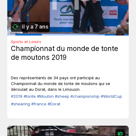
il y a 7 ans
Sports et Loisirs
Championnat du monde de tonte
de moutons 2019
Des représentants de 34 pays ont participé au
Championnat du monde de tonte de moutons qui se
déroulait au Dorat, dans le Limousin.
#2019
#tonte
#Mouton
#sheep
#championship
#WorldCup
#shearing
#france
#Dorat