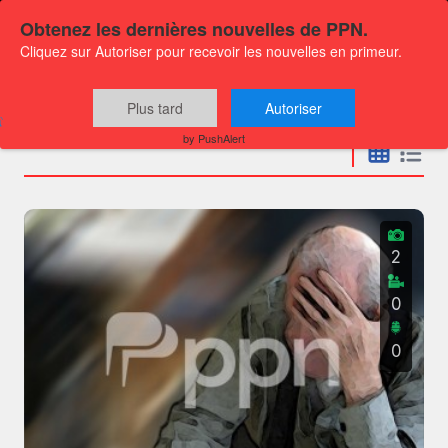
Obtenez les dernières nouvelles de PPN.
Cliquez sur Autoriser pour recevoir les nouvelles en primeur.
Communiqués
Plus tard
Autoriser
by PushAlert
2
0
0