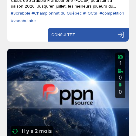
Clubs de Scrabble Francophone (FQCSF) poursuit sa
saison 2026. Jusqu'en juillet, les meilleurs joueurs du...
#Scrabble
#Championnat du Québec
#FQCSF
#compétition
#vocabulaire
CONSULTEZ
1
0
0
il y a 2 mois