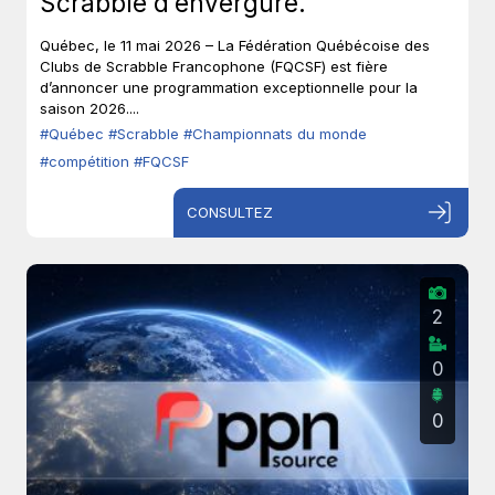
Scrabble d’envergure.
Québec, le 11 mai 2026 – La Fédération Québécoise des
Clubs de Scrabble Francophone (FQCSF) est fière
d’annoncer une programmation exceptionnelle pour la
saison 2026....
#Québec
#Scrabble
#Championnats du monde
#compétition
#FQCSF
CONSULTEZ
2
0
0