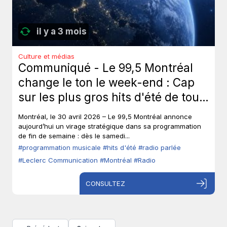
il y a 3 mois
Culture et médias
Communiqué - Le 99,5 Montréal
change le ton le week-end : Cap
sur les plus gros hits d'été de tous
les temps, sans toucher à ses voix
Montréal, le 30 avril 2026 – Le 99,5 Montréal annonce
fortes en semaine.
aujourd’hui un virage stratégique dans sa programmation
de fin de semaine : dès le samedi...
#programmation musicale
#hits d'été
#radio parlée
#Leclerc Communication
#Montréal
#Radio
CONSULTEZ