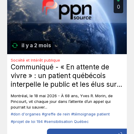
0
il y a 2 mois
Société et Intérêt publique
Communiqué - « En attente de
vivre » : un patient québécois
interpelle le public et les élus sur
le don d’organes.
Montréal, le 18 mai 2026 - À 68 ans, Yves R. Morin, de
Pincourt, vit chaque jour dans l’attente d’un appel qui
pourrait lui sauver...
#don d'organes
#greffe de rein
#témoignage patient
#projet de loi 194
#sensibilisation Québec