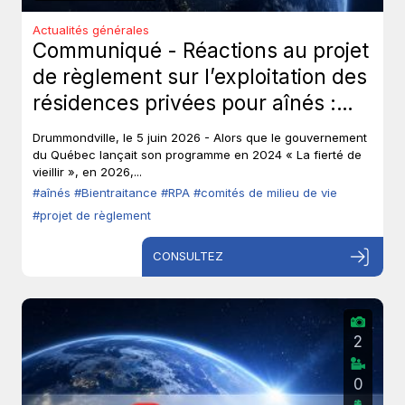
Actualités générales
Communiqué - Réactions au projet
de règlement sur l’exploitation des
résidences privées pour aînés :
Les aînés ont-ils toujours leur droit
Drummondville, le 5 juin 2026 - Alors que le gouvernement
de parole?
du Québec lançait son programme en 2024 « La fierté de
vieillir », en 2026,...
#aînés
#Bientraitance
#RPA
#comités de milieu de vie
#projet de règlement
CONSULTEZ
2
0