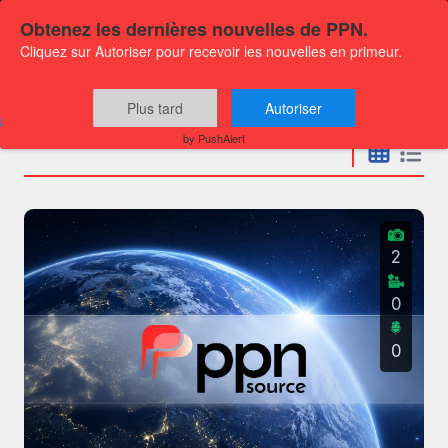
Obtenez les dernières nouvelles de PPN.
Cliquez sur Autoriser pour recevoir les nouvelles en primeur.
Communiqués
Plus tard
Autoriser
by PushAlert
2
0
0