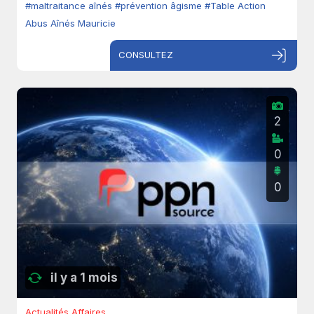
#maltraitance aînés
#prévention âgisme
#Table Action
Abus Aînés Mauricie
CONSULTEZ
2
0
0
il y a 1 mois
Actualités Affaires