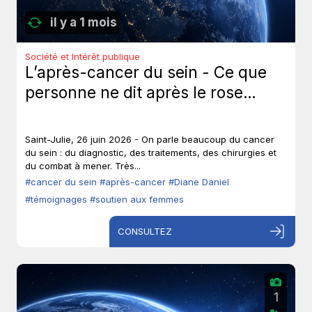
il y a 1 mois
Société et Intérêt publique
L’après-cancer du sein - Ce que
personne ne dit après le rose…
Saint-Julie, 26 juin 2026 - On parle beaucoup du cancer
du sein : du diagnostic, des traitements, des chirurgies et
du combat à mener. Très...
#cancer du sein
#après-cancer
#Diane Daniel
#témoignages
#soutien aux femmes
CONSULTEZ
1