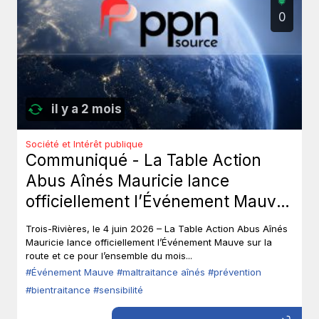
0
il y a 2 mois
Société et Intérêt publique
Communiqué - La Table Action
Abus Aînés Mauricie lance
officiellement l’Événement Mauve
sur la route.
Trois-Rivières, le 4 juin 2026 – La Table Action Abus Aînés
Mauricie lance officiellement l’Événement Mauve sur la
route et ce pour l’ensemble du mois...
#Événement Mauve
#maltraitance aînés
#prévention
#bientraitance
#sensibilité