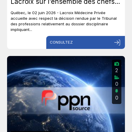
Lacroix sur l’ensemble des chefs
et met un terme à près de six ans
Québec, le 02 juin 2026 - Lacroix Médecine Privée
de procédures disciplinaires.
accueille avec respect la décision rendue par le Tribunal
des professions relativement au dossier disciplinaire
impliquant...
CONSULTEZ
2
0
0