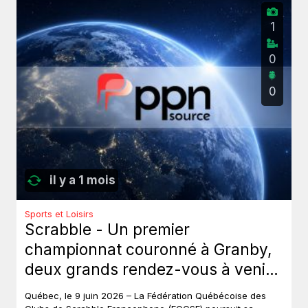
1
0
0
il y a 1 mois
Sports et Loisirs
Scrabble - Un premier
championnat couronné à Granby,
deux grands rendez-vous à venir
au Québec.
Québec, le 9 juin 2026 – La Fédération Québécoise des