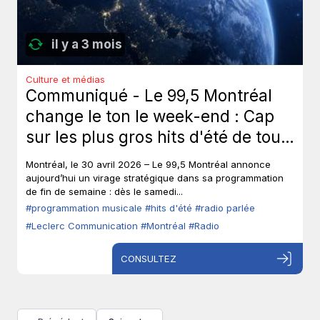
il y a 3 mois
Culture et médias
Communiqué - Le 99,5 Montréal
change le ton le week-end : Cap
sur les plus gros hits d'été de tous
les temps, sans toucher à ses voix
Montréal, le 30 avril 2026 – Le 99,5 Montréal annonce
fortes en semaine.
aujourd’hui un virage stratégique dans sa programmation
de fin de semaine : dès le samedi...
#programmation musicale
#hits d'été
#radio parlée
#Leclerc Communication
#Montréal
#Radio
CONSULTEZ