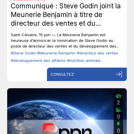
Communiqué : Steve Godin joint la
Meunerie Benjamin à titre de
directeur des ventes et du
développement des affaires.
Saint-Césaire, 15 juin — La Meunerie Benjamin est
heureuse d’annoncer la nomination de Steve Godin au
poste de directeur des ventes et du développement des...
#Steve Godin
#Meunerie Benjamin
#directeur des ventes
#développement des affaires
#nutrition animale
CONSULTEZ
2
0
0