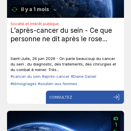
il y a 1 mois
Société et Intérêt publique
L’après-cancer du sein - Ce que
personne ne dit après le rose…
Saint-Julie, 26 juin 2026 - On parle beaucoup du cancer
du sein : du diagnostic, des traitements, des chirurgies et
du combat à mener. Très...
#cancer du sein
#après-cancer
#Diane Daniel
#témoignages
#soutien aux femmes
CONSULTEZ
1