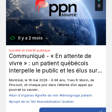
0
il y a 2 mois
Société et Intérêt publique
Communiqué - « En attente de
vivre » : un patient québécois
interpelle le public et les élus sur
le don d’organes.
Montréal, le 18 mai 2026 - À 68 ans, Yves R. Morin, de
Pincourt, vit chaque jour dans l’attente d’un appel qui
pourrait lui sauver...
#don d'organes
#greffe de rein
#témoignage patient
#projet de loi 194
#sensibilisation Québec