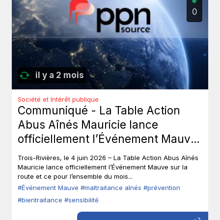
0
il y a 2 mois
Société et Intérêt publique
Communiqué - La Table Action
Abus Aînés Mauricie lance
officiellement l’Événement Mauve
sur la route.
Trois-Rivières, le 4 juin 2026 – La Table Action Abus Aînés
Mauricie lance officiellement l’Événement Mauve sur la
route et ce pour l’ensemble du mois...
#Événement Mauve
#maltraitance aînés
#prévention
#bientraitance
#sensibilité