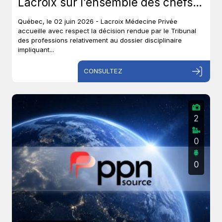
Lacroix sur l’ensemble des chefs
et met un terme à près de six ans
Québec, le 02 juin 2026 - Lacroix Médecine Privée
de procédures disciplinaires.
accueille avec respect la décision rendue par le Tribunal
des professions relativement au dossier disciplinaire
impliquant...
CONSULTEZ
2
0
0