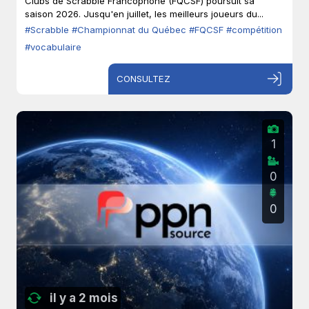
Clubs de Scrabble Francophone (FQCSF) poursuit sa
saison 2026. Jusqu'en juillet, les meilleurs joueurs du...
#Scrabble
#Championnat du Québec
#FQCSF
#compétition
#vocabulaire
CONSULTEZ
1
0
0
il y a 2 mois