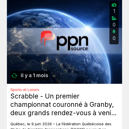
1
0
0
il y a 1 mois
Sports et Loisirs
Scrabble - Un premier
championnat couronné à Granby,
deux grands rendez-vous à venir
au Québec.
Québec, le 9 juin 2026 – La Fédération Québécoise des