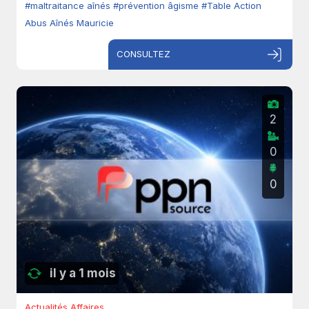
#maltraitance aînés
#prévention âgisme
#Table Action
Abus Aînés Mauricie
CONSULTEZ
2
0
0
il y a 1 mois
Actualités Affaires