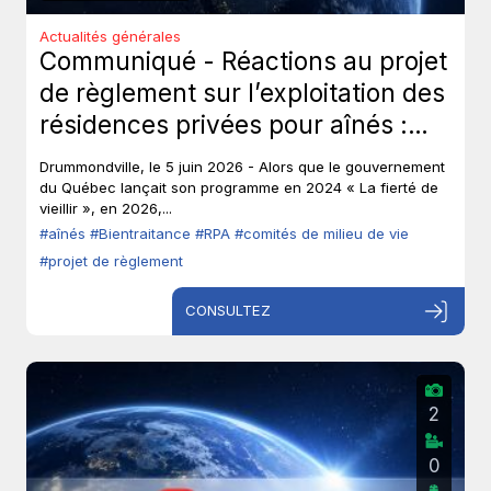
Actualités générales
Communiqué - Réactions au projet
de règlement sur l’exploitation des
résidences privées pour aînés :
Les aînés ont-ils toujours leur droit
Drummondville, le 5 juin 2026 - Alors que le gouvernement
de parole?
du Québec lançait son programme en 2024 « La fierté de
vieillir », en 2026,...
#aînés
#Bientraitance
#RPA
#comités de milieu de vie
#projet de règlement
CONSULTEZ
2
0