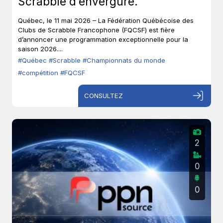
Scrabble d’envergure.
Québec, le 11 mai 2026 – La Fédération Québécoise des
Clubs de Scrabble Francophone (FQCSF) est fière
d’annoncer une programmation exceptionnelle pour la
saison 2026....
#Québec
#Scrabble
#Championnats du monde
#compétition
#FQCSF
CONSULTEZ
2
0
0