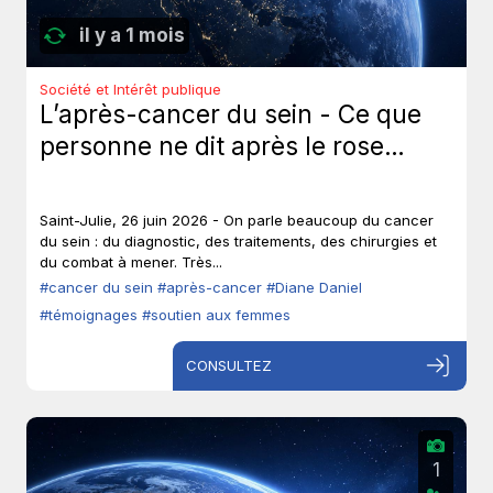
il y a 1 mois
Société et Intérêt publique
L’après-cancer du sein - Ce que
personne ne dit après le rose…
Saint-Julie, 26 juin 2026 - On parle beaucoup du cancer
du sein : du diagnostic, des traitements, des chirurgies et
du combat à mener. Très...
#cancer du sein
#après-cancer
#Diane Daniel
#témoignages
#soutien aux femmes
CONSULTEZ
1