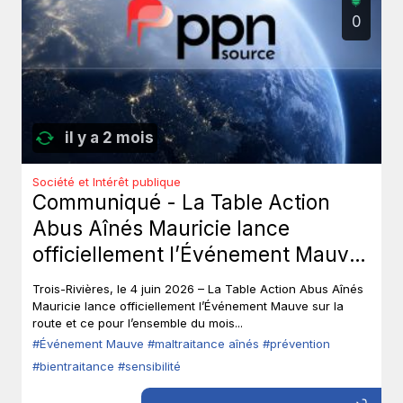
0
il y a 2 mois
Société et Intérêt publique
Communiqué - La Table Action
Abus Aînés Mauricie lance
officiellement l’Événement Mauve
sur la route.
Trois-Rivières, le 4 juin 2026 – La Table Action Abus Aînés
Mauricie lance officiellement l’Événement Mauve sur la
route et ce pour l’ensemble du mois...
#Événement Mauve
#maltraitance aînés
#prévention
#bientraitance
#sensibilité