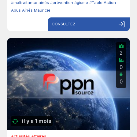
#maltraitance aînés
#prévention âgisme
#Table Action
Abus Aînés Mauricie
CONSULTEZ
2
0
0
il y a 1 mois
Actualités Affaires