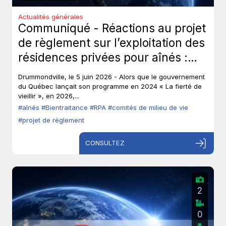
Actualités générales
Communiqué - Réactions au projet
de règlement sur l’exploitation des
résidences privées pour aînés :
Les aînés ont-ils toujours leur droit
Drummondville, le 5 juin 2026 - Alors que le gouvernement
de parole?
du Québec lançait son programme en 2024 « La fierté de
vieillir », en 2026,...
#aînés
#Bientraitance
#RPA
#comités de milieu de vie
#projet de règlement
CONSULTEZ
2
0