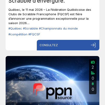
Scrabble d’envergure.
Québec, le 11 mai 2026 – La Fédération Québécoise des
Clubs de Scrabble Francophone (FQCSF) est fière
d’annoncer une programmation exceptionnelle pour la
saison 2026....
#Québec
#Scrabble
#Championnats du monde
#compétition
#FQCSF
CONSULTEZ
2
0
0