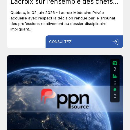
Lacroix sur l’ensemble des chefs
et met un terme à près de six ans
Québec, le 02 juin 2026 - Lacroix Médecine Privée
de procédures disciplinaires.
accueille avec respect la décision rendue par le Tribunal
des professions relativement au dossier disciplinaire
impliquant...
CONSULTEZ
2
0
0