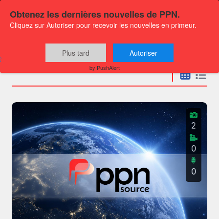
Obtenez les dernières nouvelles de PPN.
Cliquez sur Autoriser pour recevoir les nouvelles en primeur.
Communiqués
Plus tard
Autoriser
by PushAlert
2
0
0