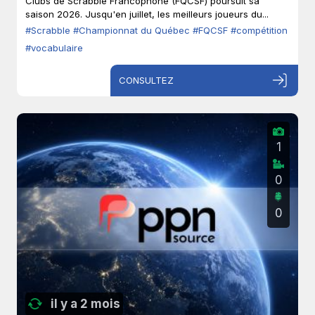
Clubs de Scrabble Francophone (FQCSF) poursuit sa
saison 2026. Jusqu'en juillet, les meilleurs joueurs du...
#Scrabble
#Championnat du Québec
#FQCSF
#compétition
#vocabulaire
CONSULTEZ
1
0
0
il y a 2 mois