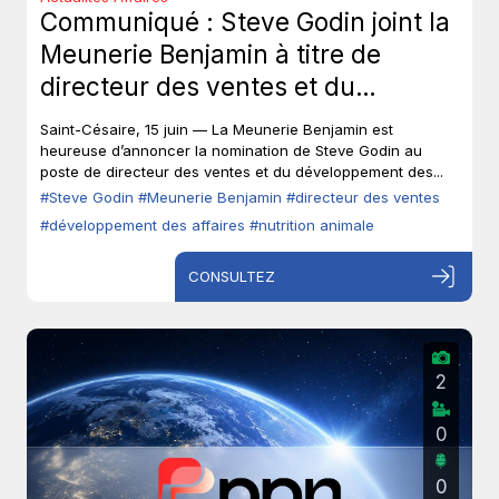
Communiqué : Steve Godin joint la
Meunerie Benjamin à titre de
directeur des ventes et du
développement des affaires.
Saint-Césaire, 15 juin — La Meunerie Benjamin est
heureuse d’annoncer la nomination de Steve Godin au
poste de directeur des ventes et du développement des...
#Steve Godin
#Meunerie Benjamin
#directeur des ventes
#développement des affaires
#nutrition animale
CONSULTEZ
2
0
0