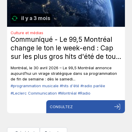
il y a 3 mois
Culture et médias
Communiqué - Le 99,5 Montréal
change le ton le week-end : Cap
sur les plus gros hits d'été de tous
les temps, sans toucher à ses voix
Montréal, le 30 avril 2026 – Le 99,5 Montréal annonce
fortes en semaine.
aujourd’hui un virage stratégique dans sa programmation
de fin de semaine : dès le samedi...
#programmation musicale
#hits d'été
#radio parlée
#Leclerc Communication
#Montréal
#Radio
CONSULTEZ