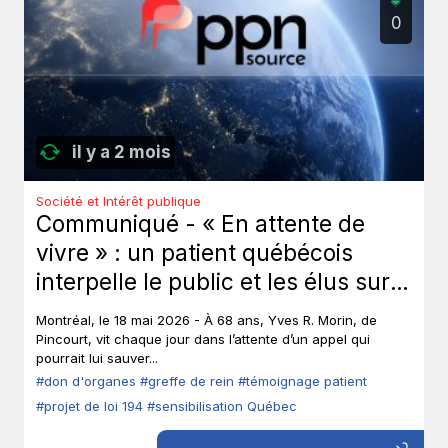
0
il y a 2 mois
Société et Intérêt publique
Communiqué - « En attente de
vivre » : un patient québécois
interpelle le public et les élus sur
le don d’organes.
Montréal, le 18 mai 2026 - À 68 ans, Yves R. Morin, de
Pincourt, vit chaque jour dans l’attente d’un appel qui
pourrait lui sauver...
#don d'organes
#greffe de rein
#témoignage patient
#projet de loi 194
#sensibilisation Québec