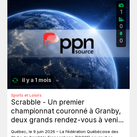
1
0
0
il y a 1 mois
Sports et Loisirs
Scrabble - Un premier
championnat couronné à Granby,
deux grands rendez-vous à venir
au Québec.
Québec, le 9 juin 2026 – La Fédération Québécoise des