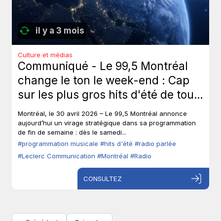
il y a 3 mois
Culture et médias
Communiqué - Le 99,5 Montréal
change le ton le week-end : Cap
sur les plus gros hits d'été de tous
les temps, sans toucher à ses voix
Montréal, le 30 avril 2026 – Le 99,5 Montréal annonce
fortes en semaine.
aujourd’hui un virage stratégique dans sa programmation
de fin de semaine : dès le samedi...
#programmation musicale
#hits d'été
#radio parlée
#Leclerc Communication
#Montréal
#Radio
CONSULTEZ