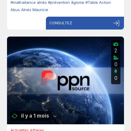
#maltraitance aînés
#prévention âgisme
#Table Action
Abus Aînés Mauricie
CONSULTEZ
2
0
0
il y a 1 mois
Actualités Affaires