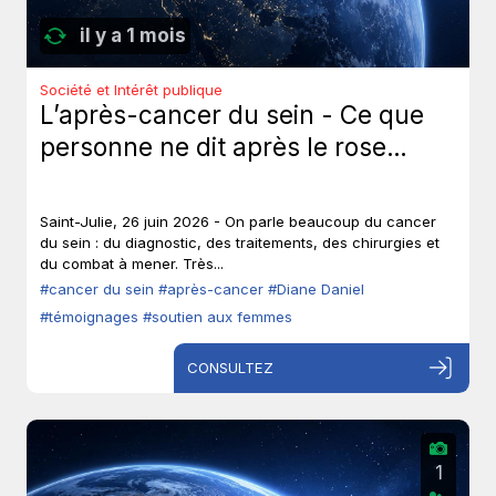
il y a 1 mois
Société et Intérêt publique
L’après-cancer du sein - Ce que
personne ne dit après le rose…
Saint-Julie, 26 juin 2026 - On parle beaucoup du cancer
du sein : du diagnostic, des traitements, des chirurgies et
du combat à mener. Très...
#cancer du sein
#après-cancer
#Diane Daniel
#témoignages
#soutien aux femmes
CONSULTEZ
1