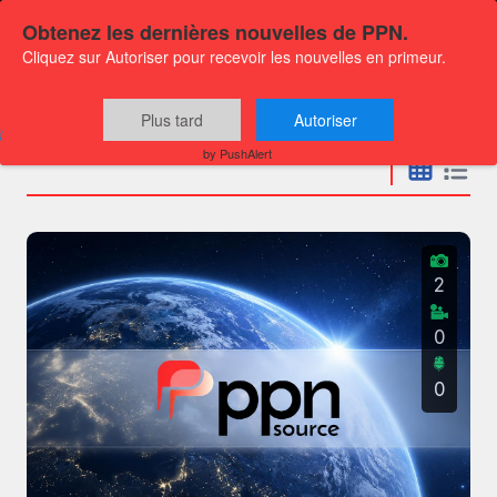
Obtenez les dernières nouvelles de PPN.
Cliquez sur Autoriser pour recevoir les nouvelles en primeur.
Communiqués
Plus tard
Autoriser
by PushAlert
2
0
0