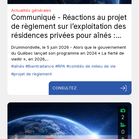
Actualités générales
Communiqué - Réactions au projet
de règlement sur l’exploitation des
résidences privées pour aînés :
Les aînés ont-ils toujours leur droit
Drummondville, le 5 juin 2026 - Alors que le gouvernement
de parole?
du Québec lançait son programme en 2024 « La fierté de
vieillir », en 2026,...
#aînés
#Bientraitance
#RPA
#comités de milieu de vie
#projet de règlement
CONSULTEZ
2
0