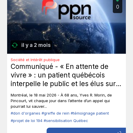
0
il y a 2 mois
Société et Intérêt publique
Communiqué - « En attente de
vivre » : un patient québécois
interpelle le public et les élus sur
le don d’organes.
Montréal, le 18 mai 2026 - À 68 ans, Yves R. Morin, de
Pincourt, vit chaque jour dans l’attente d’un appel qui
pourrait lui sauver...
#don d'organes
#greffe de rein
#témoignage patient
#projet de loi 194
#sensibilisation Québec