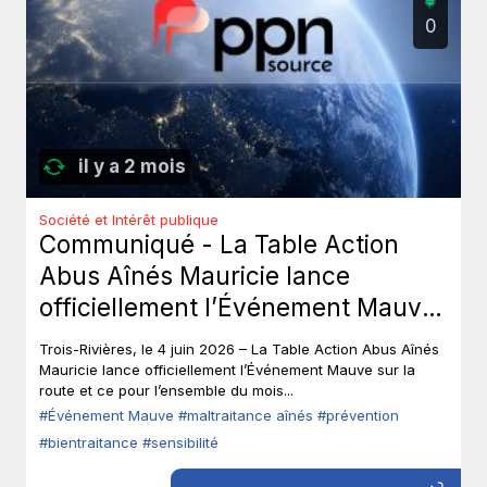
0
il y a 2 mois
Société et Intérêt publique
Communiqué - La Table Action
Abus Aînés Mauricie lance
officiellement l’Événement Mauve
sur la route.
Trois-Rivières, le 4 juin 2026 – La Table Action Abus Aînés
Mauricie lance officiellement l’Événement Mauve sur la
route et ce pour l’ensemble du mois...
#Événement Mauve
#maltraitance aînés
#prévention
#bientraitance
#sensibilité