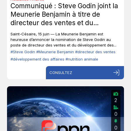
Communiqué : Steve Godin joint la
Meunerie Benjamin à titre de
directeur des ventes et du
développement des affaires.
Saint-Césaire, 15 juin — La Meunerie Benjamin est
heureuse d’annoncer la nomination de Steve Godin au
poste de directeur des ventes et du développement des...
#Steve Godin
#Meunerie Benjamin
#directeur des ventes
#développement des affaires
#nutrition animale
CONSULTEZ
2
0
0