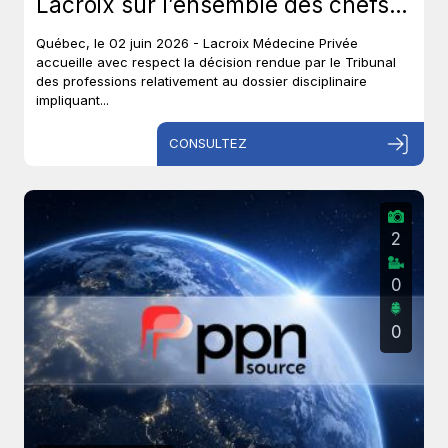
Lacroix sur l’ensemble des chefs
et met un terme à près de six ans
Québec, le 02 juin 2026 - Lacroix Médecine Privée
de procédures disciplinaires.
accueille avec respect la décision rendue par le Tribunal
des professions relativement au dossier disciplinaire
impliquant...
CONSULTEZ
2
0
0