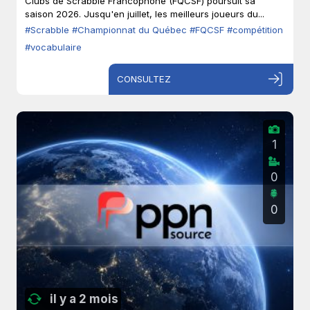
Clubs de Scrabble Francophone (FQCSF) poursuit sa
saison 2026. Jusqu'en juillet, les meilleurs joueurs du...
#Scrabble
#Championnat du Québec
#FQCSF
#compétition
#vocabulaire
CONSULTEZ
1
0
0
il y a 2 mois