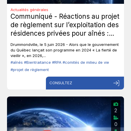
Actualités générales
Communiqué - Réactions au projet
de règlement sur l’exploitation des
résidences privées pour aînés :
Les aînés ont-ils toujours leur droit
Drummondville, le 5 juin 2026 - Alors que le gouvernement
de parole?
du Québec lançait son programme en 2024 « La fierté de
vieillir », en 2026,...
#aînés
#Bientraitance
#RPA
#comités de milieu de vie
#projet de règlement
CONSULTEZ
2
0