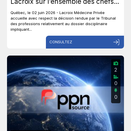
Lacroix sur l’ensemble des chefs
et met un terme à près de six ans
Québec, le 02 juin 2026 - Lacroix Médecine Privée
de procédures disciplinaires.
accueille avec respect la décision rendue par le Tribunal
des professions relativement au dossier disciplinaire
impliquant...
CONSULTEZ
2
0
0