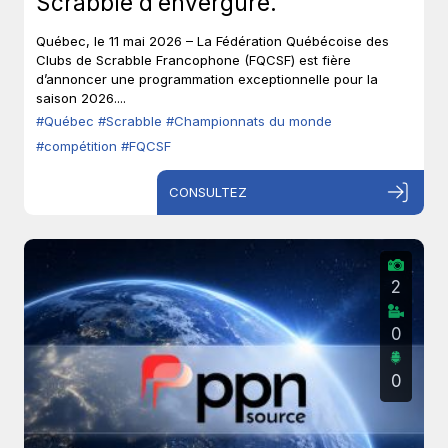
Scrabble d’envergure.
Québec, le 11 mai 2026 – La Fédération Québécoise des
Clubs de Scrabble Francophone (FQCSF) est fière
d’annoncer une programmation exceptionnelle pour la
saison 2026....
#Québec
#Scrabble
#Championnats du monde
#compétition
#FQCSF
CONSULTEZ
2
0
0