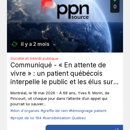
0
il y a 2 mois
Société et Intérêt publique
Communiqué - « En attente de
vivre » : un patient québécois
interpelle le public et les élus sur
le don d’organes.
Montréal, le 18 mai 2026 - À 68 ans, Yves R. Morin, de
Pincourt, vit chaque jour dans l’attente d’un appel qui
pourrait lui sauver...
#don d'organes
#greffe de rein
#témoignage patient
#projet de loi 194
#sensibilisation Québec