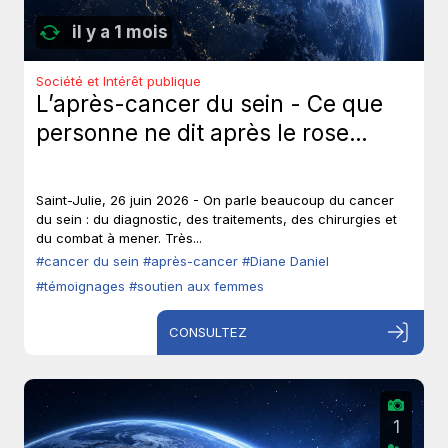
il y a 1 mois
Société et Intérêt publique
L’après-cancer du sein - Ce que
personne ne dit après le rose…
Saint-Julie, 26 juin 2026 - On parle beaucoup du cancer
du sein : du diagnostic, des traitements, des chirurgies et
du combat à mener. Très...
#cancer du sein
#après-cancer
#Diane Daniel
#témoignages
#soutien aux femmes
CONSULTEZ
1