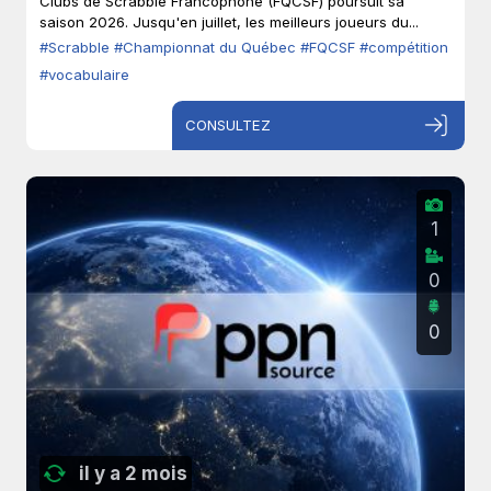
Clubs de Scrabble Francophone (FQCSF) poursuit sa
saison 2026. Jusqu'en juillet, les meilleurs joueurs du...
#Scrabble
#Championnat du Québec
#FQCSF
#compétition
#vocabulaire
CONSULTEZ
1
0
0
il y a 2 mois