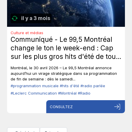
il y a 3 mois
Culture et médias
Communiqué - Le 99,5 Montréal
change le ton le week-end : Cap
sur les plus gros hits d'été de tous
les temps, sans toucher à ses voix
Montréal, le 30 avril 2026 – Le 99,5 Montréal annonce
fortes en semaine.
aujourd’hui un virage stratégique dans sa programmation
de fin de semaine : dès le samedi...
#programmation musicale
#hits d'été
#radio parlée
#Leclerc Communication
#Montréal
#Radio
CONSULTEZ