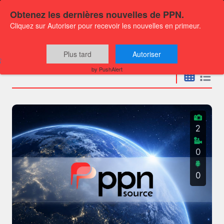
Obtenez les dernières nouvelles de PPN.
Cliquez sur Autoriser pour recevoir les nouvelles en primeur.
Communiqués
Plus tard
Autoriser
by PushAlert
2
0
0