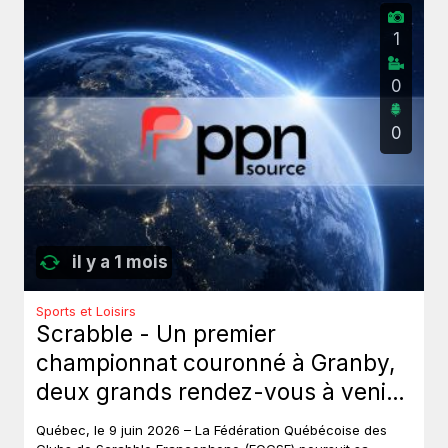
1
0
0
il y a 1 mois
Sports et Loisirs
Scrabble - Un premier
championnat couronné à Granby,
deux grands rendez-vous à venir
au Québec.
Québec, le 9 juin 2026 – La Fédération Québécoise des