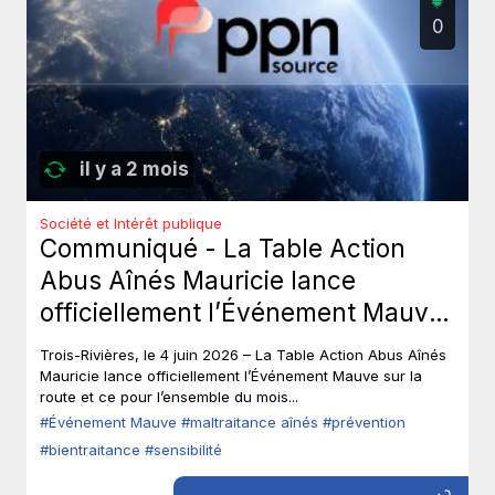
0
il y a 2 mois
Société et Intérêt publique
Communiqué - La Table Action
Abus Aînés Mauricie lance
officiellement l’Événement Mauve
sur la route.
Trois-Rivières, le 4 juin 2026 – La Table Action Abus Aînés
Mauricie lance officiellement l’Événement Mauve sur la
route et ce pour l’ensemble du mois...
#Événement Mauve
#maltraitance aînés
#prévention
#bientraitance
#sensibilité