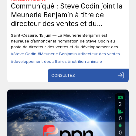
Communiqué : Steve Godin joint la
Meunerie Benjamin à titre de
directeur des ventes et du
développement des affaires.
Saint-Césaire, 15 juin — La Meunerie Benjamin est
heureuse d’annoncer la nomination de Steve Godin au
poste de directeur des ventes et du développement des...
#Steve Godin
#Meunerie Benjamin
#directeur des ventes
#développement des affaires
#nutrition animale
CONSULTEZ
2
0
0