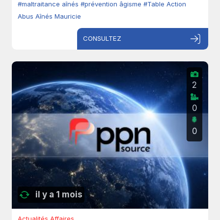
#maltraitance aînés
#prévention âgisme
#Table Action
Abus Aînés Mauricie
CONSULTEZ
2
0
0
il y a 1 mois
Actualités Affaires