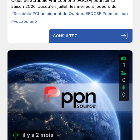
Clubs de Scrabble Francophone (FQCSF) poursuit sa
saison 2026. Jusqu'en juillet, les meilleurs joueurs du...
#Scrabble
#Championnat du Québec
#FQCSF
#compétition
#vocabulaire
CONSULTEZ
1
0
0
il y a 2 mois