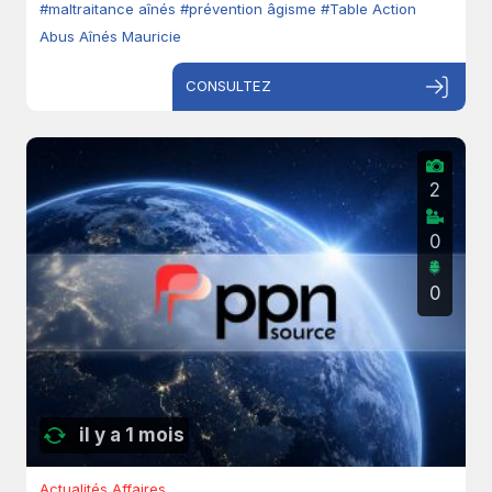
#maltraitance aînés
#prévention âgisme
#Table Action
Abus Aînés Mauricie
CONSULTEZ
2
0
0
il y a 1 mois
Actualités Affaires