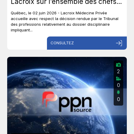
Lacroix sur l’ensemble des chefs
et met un terme à près de six ans
Québec, le 02 juin 2026 - Lacroix Médecine Privée
de procédures disciplinaires.
accueille avec respect la décision rendue par le Tribunal
des professions relativement au dossier disciplinaire
impliquant...
CONSULTEZ
2
0
0