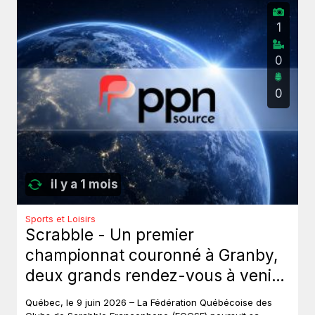
1
0
0
il y a 1 mois
Sports et Loisirs
Scrabble - Un premier
championnat couronné à Granby,
deux grands rendez-vous à venir
au Québec.
Québec, le 9 juin 2026 – La Fédération Québécoise des