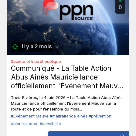
0
il y a 2 mois
Société et Intérêt publique
Communiqué - La Table Action
Abus Aînés Mauricie lance
officiellement l’Événement Mauve
sur la route.
Trois-Rivières, le 4 juin 2026 – La Table Action Abus Aînés
Mauricie lance officiellement l’Événement Mauve sur la
route et ce pour l’ensemble du mois...
#Événement Mauve
#maltraitance aînés
#prévention
#bientraitance
#sensibilité