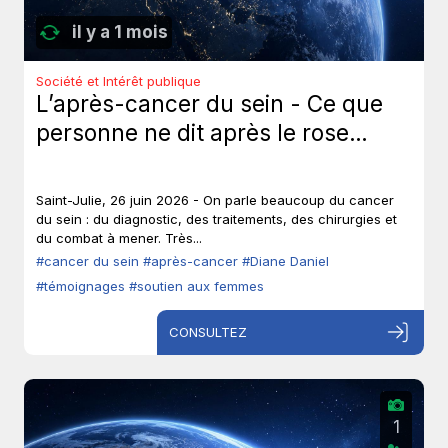
il y a 1 mois
Société et Intérêt publique
L’après-cancer du sein - Ce que
personne ne dit après le rose…
Saint-Julie, 26 juin 2026 - On parle beaucoup du cancer
du sein : du diagnostic, des traitements, des chirurgies et
du combat à mener. Très...
#cancer du sein
#après-cancer
#Diane Daniel
#témoignages
#soutien aux femmes
CONSULTEZ
1