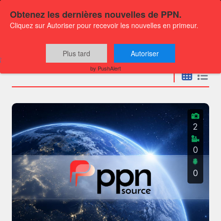
Obtenez les dernières nouvelles de PPN.
Cliquez sur Autoriser pour recevoir les nouvelles en primeur.
Communiqués
Plus tard
Autoriser
by PushAlert
2
0
0