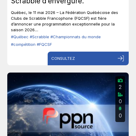
Scrabble d’envergure.
Québec, le 11 mai 2026 – La Fédération Québécoise des
Clubs de Scrabble Francophone (FQCSF) est fière
d’annoncer une programmation exceptionnelle pour la
saison 2026....
#Québec
#Scrabble
#Championnats du monde
#compétition
#FQCSF
CONSULTEZ
2
0
0