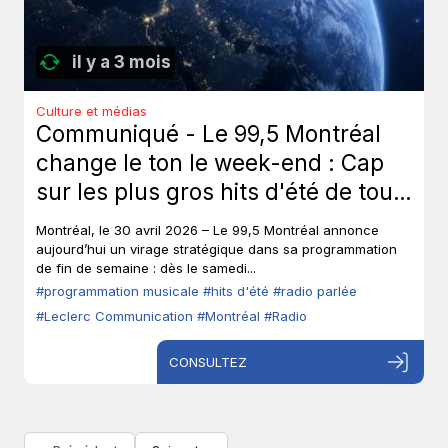
il y a 3 mois
Culture et médias
Communiqué - Le 99,5 Montréal
change le ton le week-end : Cap
sur les plus gros hits d'été de tous
les temps, sans toucher à ses voix
Montréal, le 30 avril 2026 – Le 99,5 Montréal annonce
fortes en semaine.
aujourd’hui un virage stratégique dans sa programmation
de fin de semaine : dès le samedi...
#programmation musicale
#hits d'été
#radio parlée
#Leclerc Communication
#Montréal
#Radio
CONSULTEZ