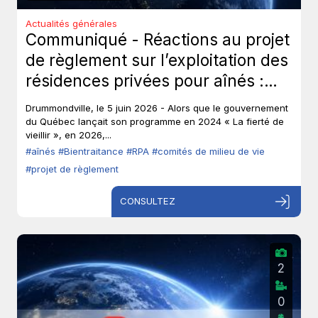
Actualités générales
Communiqué - Réactions au projet
de règlement sur l’exploitation des
résidences privées pour aînés :
Les aînés ont-ils toujours leur droit
Drummondville, le 5 juin 2026 - Alors que le gouvernement
de parole?
du Québec lançait son programme en 2024 « La fierté de
vieillir », en 2026,...
#aînés
#Bientraitance
#RPA
#comités de milieu de vie
#projet de règlement
CONSULTEZ
2
0