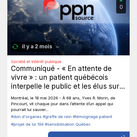
0
il y a 2 mois
Société et Intérêt publique
Communiqué - « En attente de
vivre » : un patient québécois
interpelle le public et les élus sur
le don d’organes.
Montréal, le 18 mai 2026 - À 68 ans, Yves R. Morin, de
Pincourt, vit chaque jour dans l’attente d’un appel qui
pourrait lui sauver...
#don d'organes
#greffe de rein
#témoignage patient
#projet de loi 194
#sensibilisation Québec