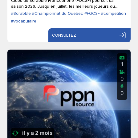
Clubs de Scrabble Francophone (FQCSF) poursuit sa
saison 2026. Jusqu'en juillet, les meilleurs joueurs du...
#Scrabble
#Championnat du Québec
#FQCSF
#compétition
#vocabulaire
CONSULTEZ
1
0
0
il y a 2 mois