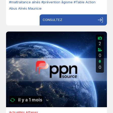
#maltraitance aînés
#prévention âgisme
#Table Action
Abus Aînés Mauricie
CONSULTEZ
2
0
0
il y a 1 mois
Actualités Affaires