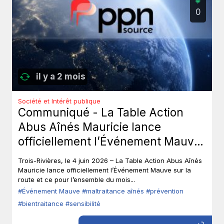
0
il y a 2 mois
Société et Intérêt publique
Communiqué - La Table Action
Abus Aînés Mauricie lance
officiellement l’Événement Mauve
sur la route.
Trois-Rivières, le 4 juin 2026 – La Table Action Abus Aînés
Mauricie lance officiellement l’Événement Mauve sur la
route et ce pour l’ensemble du mois...
#Événement Mauve
#maltraitance aînés
#prévention
#bientraitance
#sensibilité