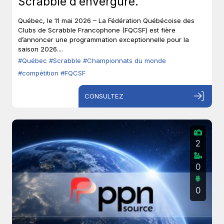
Scrabble d’envergure.
Québec, le 11 mai 2026 – La Fédération Québécoise des
Clubs de Scrabble Francophone (FQCSF) est fière
d’annoncer une programmation exceptionnelle pour la
saison 2026....
#Québec
#Scrabble
#Championnats du monde
#compétition
#FQCSF
CONSULTEZ
2
0
0