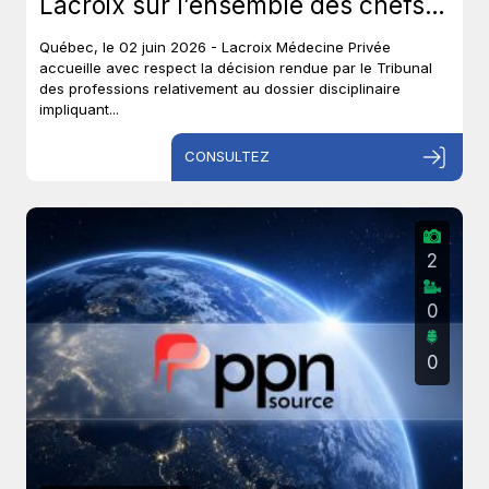
Lacroix sur l’ensemble des chefs
et met un terme à près de six ans
Québec, le 02 juin 2026 - Lacroix Médecine Privée
de procédures disciplinaires.
accueille avec respect la décision rendue par le Tribunal
des professions relativement au dossier disciplinaire
impliquant...
CONSULTEZ
2
0
0