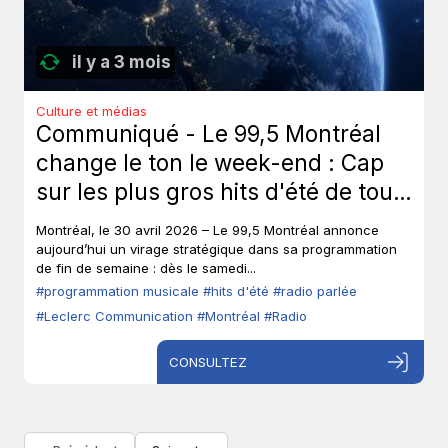
il y a 3 mois
Culture et médias
Communiqué - Le 99,5 Montréal
change le ton le week-end : Cap
sur les plus gros hits d'été de tous
les temps, sans toucher à ses voix
Montréal, le 30 avril 2026 – Le 99,5 Montréal annonce
fortes en semaine.
aujourd’hui un virage stratégique dans sa programmation
de fin de semaine : dès le samedi...
#programmation musicale
#hits d'été
#radio parlée
#Leclerc Communication
#Montréal
#Radio
CONSULTEZ