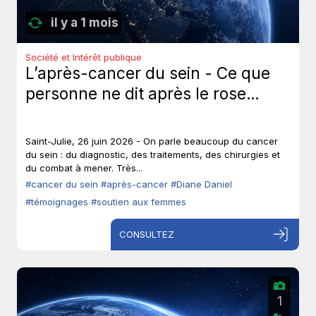
il y a 1 mois
Société et Intérêt publique
L’après-cancer du sein - Ce que
personne ne dit après le rose…
Saint-Julie, 26 juin 2026 - On parle beaucoup du cancer
du sein : du diagnostic, des traitements, des chirurgies et
du combat à mener. Très...
#cancer du sein
#après-cancer
#Diane Daniel
#témoignages
#soutien aux femmes
CONSULTEZ
1