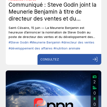
Communiqué : Steve Godin joint la
Meunerie Benjamin à titre de
directeur des ventes et du
développement des affaires.
Saint-Césaire, 15 juin — La Meunerie Benjamin est
heureuse d’annoncer la nomination de Steve Godin au
poste de directeur des ventes et du développement des...
#Steve Godin
#Meunerie Benjamin
#directeur des ventes
#développement des affaires
#nutrition animale
CONSULTEZ
2
0
0