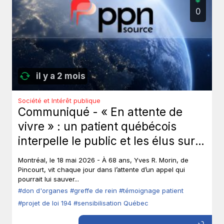
0
il y a 2 mois
Société et Intérêt publique
Communiqué - « En attente de
vivre » : un patient québécois
interpelle le public et les élus sur
le don d’organes.
Montréal, le 18 mai 2026 - À 68 ans, Yves R. Morin, de
Pincourt, vit chaque jour dans l’attente d’un appel qui
pourrait lui sauver...
#don d'organes
#greffe de rein
#témoignage patient
#projet de loi 194
#sensibilisation Québec