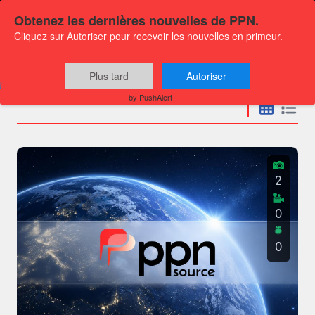
Obtenez les dernières nouvelles de PPN.
Cliquez sur Autoriser pour recevoir les nouvelles en primeur.
Communiqués
Plus tard
Autoriser
by PushAlert
2
0
0