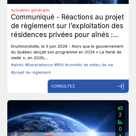
Actualités générales
Communiqué - Réactions au projet
de règlement sur l’exploitation des
résidences privées pour aînés :
Les aînés ont-ils toujours leur droit
Drummondville, le 5 juin 2026 - Alors que le gouvernement
de parole?
du Québec lançait son programme en 2024 « La fierté de
vieillir », en 2026,...
#aînés
#Bientraitance
#RPA
#comités de milieu de vie
#projet de règlement
CONSULTEZ
2
0