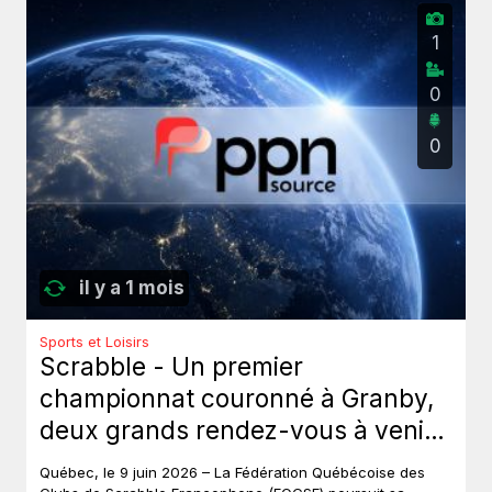
1
0
0
il y a 1 mois
Sports et Loisirs
Scrabble - Un premier
championnat couronné à Granby,
deux grands rendez-vous à venir
au Québec.
Québec, le 9 juin 2026 – La Fédération Québécoise des