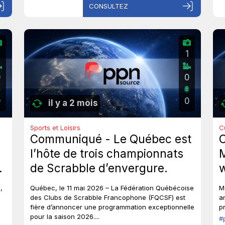
CONSULTEZ
1
0
0
0
0
il y a 2 mois
Sports et Loisirs
C
Communiqué - Le Québec est
l’hôte de trois championnats
M
de Scrabble d’envergure.
w
g
,
Québec, le 11 mai 2026 – La Fédération Québécoise
M
t
des Clubs de Scrabble Francophone (FQCSF) est
a
fière d’annoncer une programmation exceptionnelle
p
v
pour la saison 2026....
#