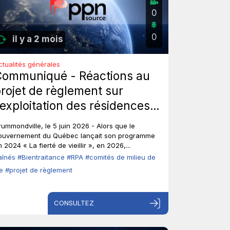
0
0
il y a 2 mois
ctualités générales
Communiqué - Réactions au
rojet de règlement sur
’exploitation des résidences
rivées pour aînés : Les aînés
rummondville, le 5 juin 2026 - Alors que le
nt-ils toujours leur droit de
ouvernement du Québec lançait son programme
 2024 « La fierté de vieillir », en 2026,...
arole?
aînés
#Bientraitance
#RPA
#comités de milieu de
ie
#projet de règlement
CONSULTEZ