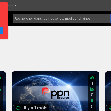
ctez-nous
2
1
0
0
0
0
il y a 1 mois