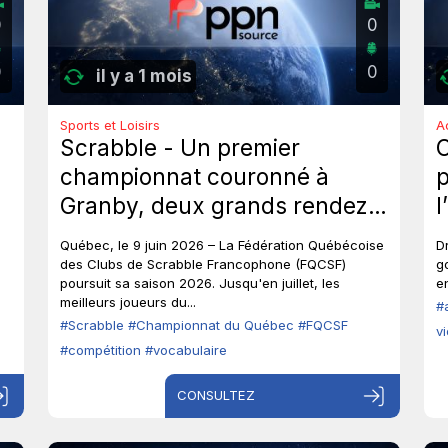
0
0
0
0
il y a 1 mois
Sports et Loisirs
A
Scrabble - Un premier
championnat couronné à
p
Granby, deux grands rendez-
l
vous à venir au Québec.
p
Québec, le 9 juin 2026 – La Fédération Québécoise
D
o
des Clubs de Scrabble Francophone (FQCSF)
g
poursuit sa saison 2026. Jusqu'en juillet, les
en
p
meilleurs joueurs du...
#
#Scrabble
#Championnat du Québec
#FQCSF
v
#compétition
#vocabulaire
CONSULTEZ