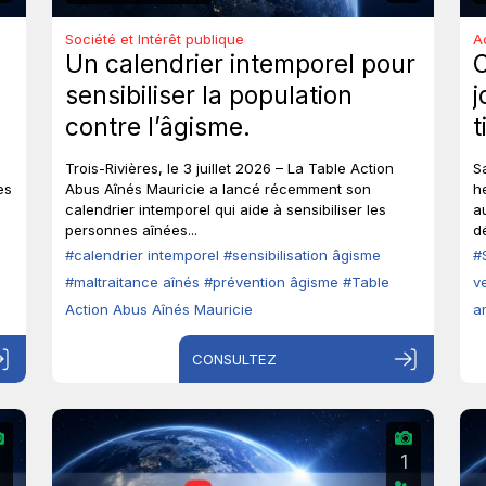
Société et Intérêt publique
A
Un calendrier intemporel pour
sensibiliser la population
j
contre l’âgisme.
t
e
Trois-Rivières, le 3 juillet 2026 – La Table Action
S
a
es
Abus Aînés Mauricie a lancé récemment son
h
calendrier intemporel qui aide à sensibiliser les
a
personnes aînées...
d
#calendrier intemporel
#sensibilisation âgisme
#
#maltraitance aînés
#prévention âgisme
#Table
v
Action Abus Aînés Mauricie
a
CONSULTEZ
2
1