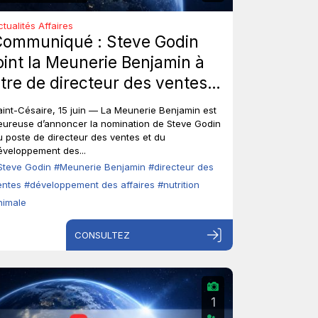
ctualités Affaires
Communiqué : Steve Godin
oint la Meunerie Benjamin à
itre de directeur des ventes
t du développement des
aint-Césaire, 15 juin — La Meunerie Benjamin est
ffaires.
eureuse d’annoncer la nomination de Steve Godin
u poste de directeur des ventes et du
éveloppement des...
Steve Godin
#Meunerie Benjamin
#directeur des
entes
#développement des affaires
#nutrition
nimale
CONSULTEZ
1