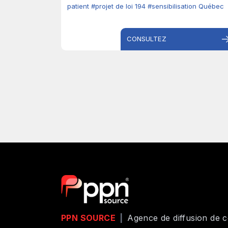
patient
#projet de loi 194
#sensibilisation Québec
CONSULTEZ
PPN SOURCE
|
Agence de diffusion de