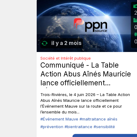
il y a 2 mois
Société et Intérêt publique
Communiqué - La Table
Action Abus Aînés Mauricie
lance officiellement
l’Événement Mauve sur la
Trois-Rivières, le 4 juin 2026 – La Table Action
route.
Abus Aînés Mauricie lance officiellement
l’Événement Mauve sur la route et ce pour
l’ensemble du mois...
#Événement Mauve
#maltraitance aînés
#prévention
#bientraitance
#sensibilité