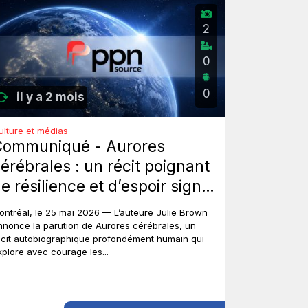
2
0
0
il y a 2 mois
ulture et médias
Communiqué - Aurores
érébrales : un récit poignant
e résilience et d’espoir signé
ulie Brown.
ontréal, le 25 mai 2026 — L’auteure Julie Brown
nnonce la parution de Aurores cérébrales, un
écit autobiographique profondément humain qui
xplore avec courage les...