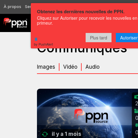
À propos
Services
Ressources
Envoyer
Correspondants
Conta
Obtenez les dernières nouvelles de PPN.
Cliquez sur Autoriser pour recevoir les nouvelles en
primeur.
Chaînes
Communiqués
Plus tard
Autoriser
Communiqués
by PushAlert
Images
Vidéo
Audio
il y a 1 mois