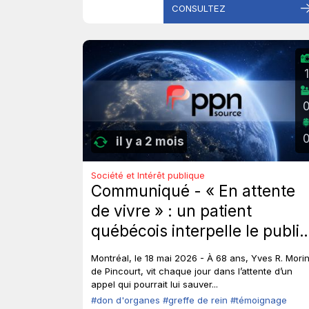
CONSULTEZ
1
il y a 2 mois
Société et Intérêt publique
Communiqué - « En attente
de vivre » : un patient
québécois interpelle le public
et les élus sur le don
Montréal, le 18 mai 2026 - À 68 ans, Yves R. Morin
d’organes.
de Pincourt, vit chaque jour dans l’attente d’un
appel qui pourrait lui sauver...
#don d'organes
#greffe de rein
#témoignage