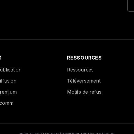
S
RESSOURCES
blication
Ressources
ffusion
Téléversement
remium
Motifs de refus
Ecomm
© PPN Source® (Bollé Communications inc.) 2026