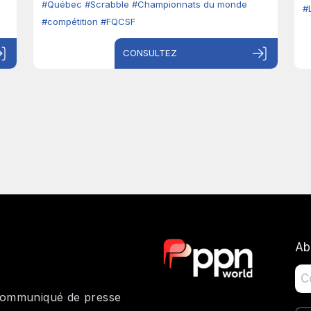
#Québec
#Scrabble
#Championnats du monde
#
#compétition
#FQCSF
CONSULTEZ
Ab
 communiqué de presse