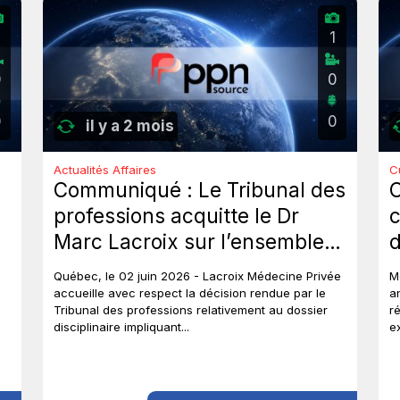
2
1
0
0
0
0
il y a 2 mois
Actualités Affaires
C
Communiqué : Le Tribunal des
professions acquitte le Dr
c
Marc Lacroix sur l’ensemble
d
des chefs et met un terme à
J
Québec, le 02 juin 2026 - Lacroix Médecine Privée
M
près de six ans de procédures
accueille avec respect la décision rendue par le
a
Tribunal des professions relativement au dossier
r
disciplinaires.
disciplinaire impliquant...
e