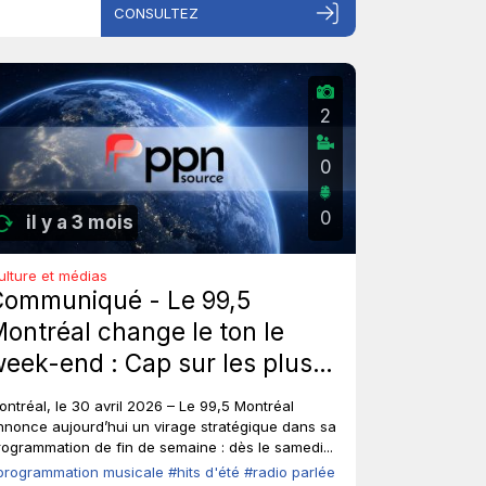
CONSULTEZ
2
0
0
il y a 3 mois
ulture et médias
Communiqué - Le 99,5
ontréal change le ton le
eek-end : Cap sur les plus
ros hits d'été de tous les
ontréal, le 30 avril 2026 – Le 99,5 Montréal
emps, sans toucher à ses
nnonce aujourd’hui un virage stratégique dans sa
rogrammation de fin de semaine : dès le samedi...
oix fortes en semaine.
programmation musicale
#hits d'été
#radio parlée