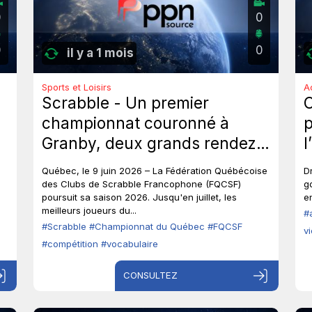
0
0
0
0
il y a 1 mois
Sports et Loisirs
A
Scrabble - Un premier
championnat couronné à
p
Granby, deux grands rendez-
l
vous à venir au Québec.
p
Québec, le 9 juin 2026 – La Fédération Québécoise
D
o
des Clubs de Scrabble Francophone (FQCSF)
g
poursuit sa saison 2026. Jusqu'en juillet, les
en
p
meilleurs joueurs du...
#
#Scrabble
#Championnat du Québec
#FQCSF
v
#compétition
#vocabulaire
CONSULTEZ