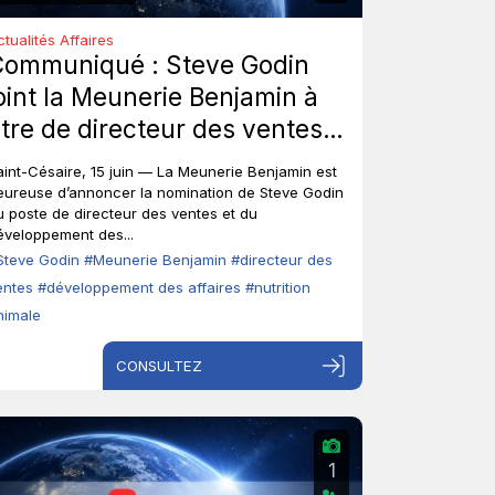
ctualités Affaires
Communiqué : Steve Godin
oint la Meunerie Benjamin à
itre de directeur des ventes
t du développement des
aint-Césaire, 15 juin — La Meunerie Benjamin est
ffaires.
eureuse d’annoncer la nomination de Steve Godin
u poste de directeur des ventes et du
éveloppement des...
Steve Godin
#Meunerie Benjamin
#directeur des
entes
#développement des affaires
#nutrition
nimale
CONSULTEZ
1