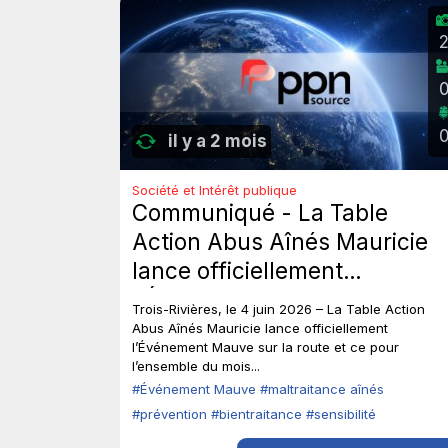
il y a 2 mois
Société et Intérêt publique
Communiqué - La Table
Action Abus Aînés Mauricie
lance officiellement
l’Événement Mauve sur la
Trois-Rivières, le 4 juin 2026 – La Table Action
route.
Abus Aînés Mauricie lance officiellement
l’Événement Mauve sur la route et ce pour
l’ensemble du mois...
#Événement Mauve
#maltraitance aînés
#prévention
#bientraitance
#sensibilité