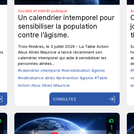
Société et Intérêt publique
A
Un calendrier intemporel pour
sensibiliser la population
j
contre l’âgisme.
t
e
Trois-Rivières, le 3 juillet 2026 – La Table Action
S
a
es
Abus Aînés Mauricie a lancé récemment son
h
calendrier intemporel qui aide à sensibiliser les
a
personnes aînées...
d
#calendrier intemporel
#sensibilisation âgisme
#
#maltraitance aînés
#prévention âgisme
#Table
v
Action Abus Aînés Mauricie
a
CONSULTEZ
2
1