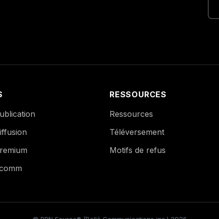
S
RESSOURCES
blication
Ressources
ffusion
Téléversement
remium
Motifs de refus
Ecomm
© PPN Source® (Bollé Communications inc.) 2026