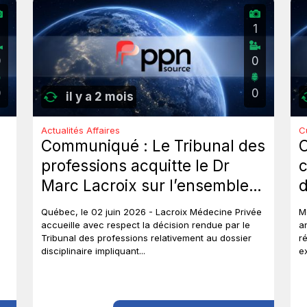
2
1
0
0
0
0
il y a 2 mois
Actualités Affaires
C
Communiqué : Le Tribunal des
professions acquitte le Dr
c
Marc Lacroix sur l’ensemble
d
des chefs et met un terme à
J
Québec, le 02 juin 2026 - Lacroix Médecine Privée
M
près de six ans de procédures
accueille avec respect la décision rendue par le
a
Tribunal des professions relativement au dossier
r
disciplinaires.
disciplinaire impliquant...
e