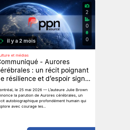
2
0
0
il y a 2 mois
ulture et médias
Communiqué - Aurores
érébrales : un récit poignant
e résilience et d’espoir signé
ulie Brown.
ontréal, le 25 mai 2026 — L’auteure Julie Brown
nnonce la parution de Aurores cérébrales, un
écit autobiographique profondément humain qui
xplore avec courage les...