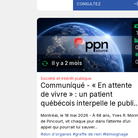
CONSULTEZ
1
il y a 2 mois
Société et Intérêt publique
Communiqué - « En attente
de vivre » : un patient
québécois interpelle le public
et les élus sur le don
Montréal, le 18 mai 2026 - À 68 ans, Yves R. Morin
d’organes.
de Pincourt, vit chaque jour dans l’attente d’un
appel qui pourrait lui sauver...
#don d'organes
#greffe de rein
#témoignage