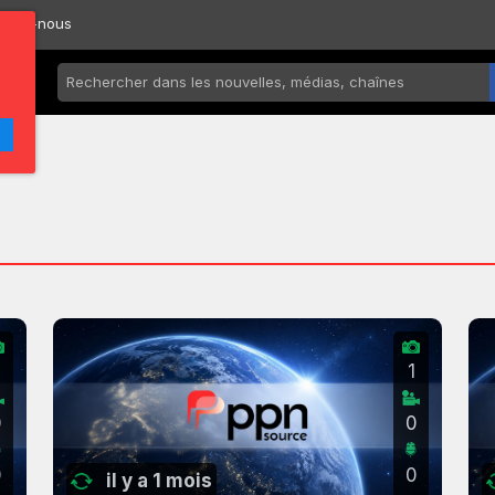
ctez-nous
2
1
0
0
0
0
il y a 1 mois