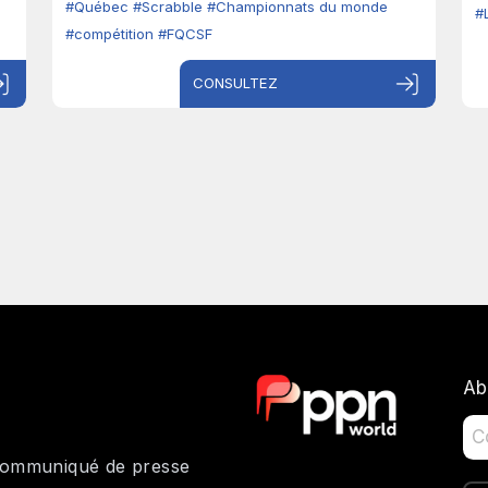
#Québec
#Scrabble
#Championnats du monde
#
#compétition
#FQCSF
CONSULTEZ
Ab
 communiqué de presse