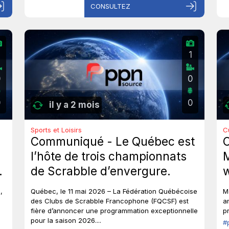
CONSULTEZ
1
0
0
0
0
il y a 2 mois
Sports et Loisirs
C
Communiqué - Le Québec est
l’hôte de trois championnats
M
de Scrabble d’envergure.
w
g
,
Québec, le 11 mai 2026 – La Fédération Québécoise
M
t
des Clubs de Scrabble Francophone (FQCSF) est
a
fière d’annoncer une programmation exceptionnelle
p
v
pour la saison 2026....
#