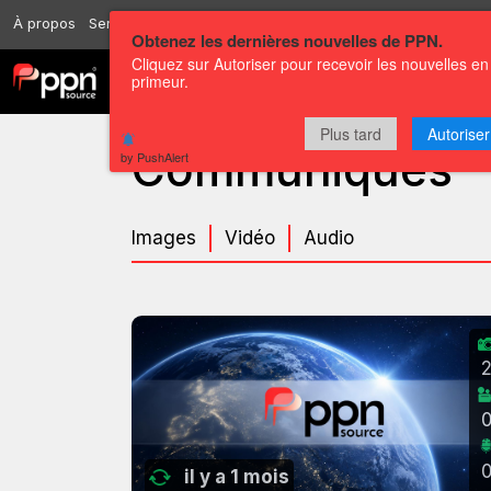
À propos
Services
Ressources
Envoyer
Correspondants
Conta
Obtenez les dernières nouvelles de PPN.
Cliquez sur Autoriser pour recevoir les nouvelles en
primeur.
Chaînes
Communiqués
Plus tard
Autoriser
Communiqués
by PushAlert
Images
Vidéo
Audio
il y a 1 mois