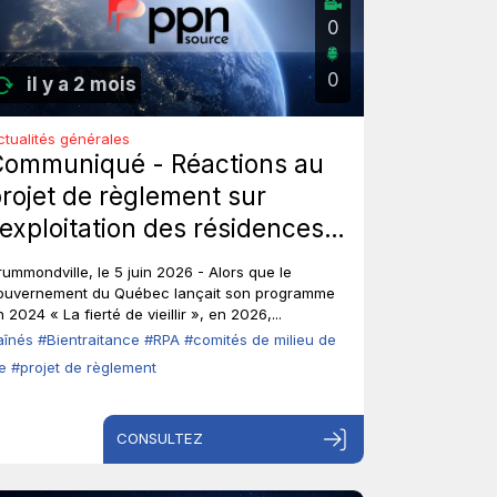
0
0
il y a 2 mois
ctualités générales
Communiqué - Réactions au
rojet de règlement sur
’exploitation des résidences
rivées pour aînés : Les aînés
rummondville, le 5 juin 2026 - Alors que le
nt-ils toujours leur droit de
ouvernement du Québec lançait son programme
 2024 « La fierté de vieillir », en 2026,...
arole?
aînés
#Bientraitance
#RPA
#comités de milieu de
ie
#projet de règlement
CONSULTEZ