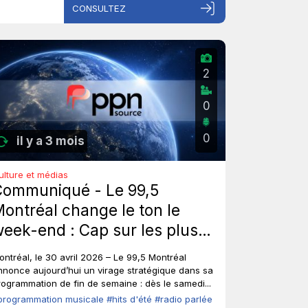
CONSULTEZ
2
0
0
il y a 3 mois
ulture et médias
Communiqué - Le 99,5
ontréal change le ton le
eek-end : Cap sur les plus
ros hits d'été de tous les
ontréal, le 30 avril 2026 – Le 99,5 Montréal
emps, sans toucher à ses
nnonce aujourd’hui un virage stratégique dans sa
rogrammation de fin de semaine : dès le samedi...
oix fortes en semaine.
programmation musicale
#hits d'été
#radio parlée