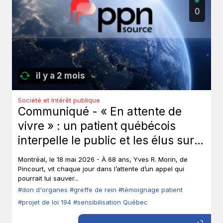
0
il y a 2 mois
Société et Intérêt publique
Communiqué - « En attente de
vivre » : un patient québécois
interpelle le public et les élus sur
le don d’organes.
Montréal, le 18 mai 2026 - À 68 ans, Yves R. Morin, de
Pincourt, vit chaque jour dans l’attente d’un appel qui
pourrait lui sauver...
#don d'organes
#greffe de rein
#témoignage patient
#projet de loi 194
#sensibilisation Québec