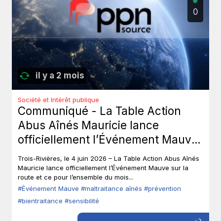
0
il y a 2 mois
Société et Intérêt publique
Communiqué - La Table Action
Abus Aînés Mauricie lance
officiellement l’Événement Mauve
sur la route.
Trois-Rivières, le 4 juin 2026 – La Table Action Abus Aînés
Mauricie lance officiellement l’Événement Mauve sur la
route et ce pour l’ensemble du mois...
#Événement Mauve
#maltraitance aînés
#prévention
#bientraitance
#sensibilité