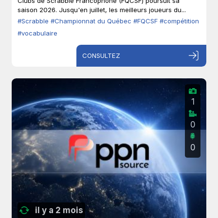
Clubs de Scrabble Francophone (FQCSF) poursuit sa
saison 2026. Jusqu'en juillet, les meilleurs joueurs du...
#Scrabble
#Championnat du Québec
#FQCSF
#compétition
#vocabulaire
CONSULTEZ
1
0
0
il y a 2 mois