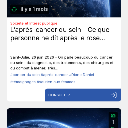
il y a 1 mois
Société et Intérêt publique
L’après-cancer du sein - Ce que
personne ne dit après le rose…
Saint-Julie, 26 juin 2026 - On parle beaucoup du cancer
du sein : du diagnostic, des traitements, des chirurgies et
du combat à mener. Très...
#cancer du sein
#après-cancer
#Diane Daniel
#témoignages
#soutien aux femmes
CONSULTEZ
1