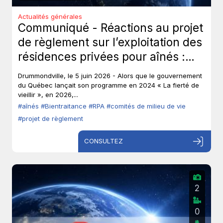
Actualités générales
Communiqué - Réactions au projet
de règlement sur l’exploitation des
résidences privées pour aînés :
Les aînés ont-ils toujours leur droit
Drummondville, le 5 juin 2026 - Alors que le gouvernement
de parole?
du Québec lançait son programme en 2024 « La fierté de
vieillir », en 2026,...
#aînés
#Bientraitance
#RPA
#comités de milieu de vie
#projet de règlement
CONSULTEZ
2
0