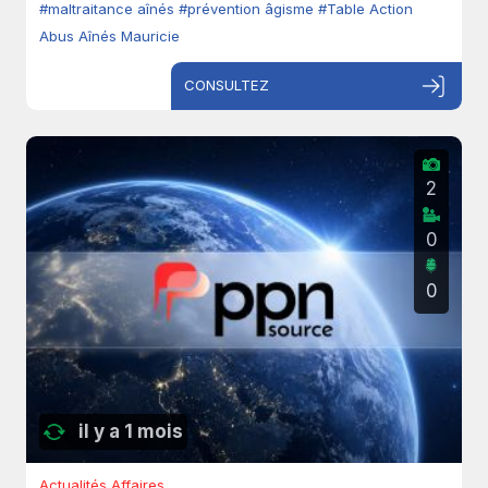
#maltraitance aînés
#prévention âgisme
#Table Action
Abus Aînés Mauricie
CONSULTEZ
2
0
0
il y a 1 mois
Actualités Affaires