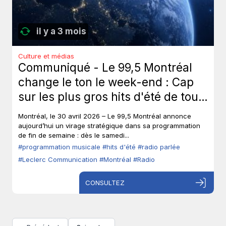
il y a 3 mois
Culture et médias
Communiqué - Le 99,5 Montréal
change le ton le week-end : Cap
sur les plus gros hits d'été de tous
les temps, sans toucher à ses voix
Montréal, le 30 avril 2026 – Le 99,5 Montréal annonce
fortes en semaine.
aujourd’hui un virage stratégique dans sa programmation
de fin de semaine : dès le samedi...
#programmation musicale
#hits d'été
#radio parlée
#Leclerc Communication
#Montréal
#Radio
CONSULTEZ