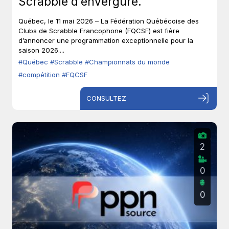
Scrabble d’envergure.
Québec, le 11 mai 2026 – La Fédération Québécoise des
Clubs de Scrabble Francophone (FQCSF) est fière
d’annoncer une programmation exceptionnelle pour la
saison 2026....
#Québec
#Scrabble
#Championnats du monde
#compétition
#FQCSF
CONSULTEZ
2
0
0