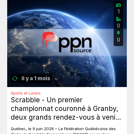
1
0
0
il y a 1 mois
Sports et Loisirs
Scrabble - Un premier
championnat couronné à Granby,
deux grands rendez-vous à venir
au Québec.
Québec, le 9 juin 2026 – La Fédération Québécoise des