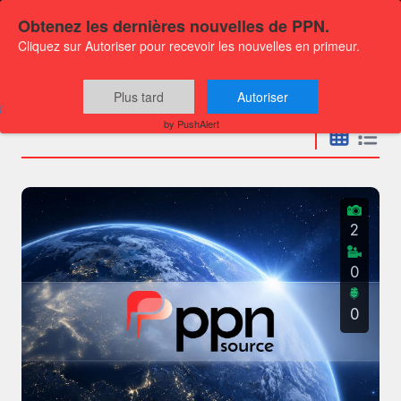
Obtenez les dernières nouvelles de PPN.
Cliquez sur Autoriser pour recevoir les nouvelles en primeur.
Communiqués
Plus tard
Autoriser
by PushAlert
2
0
0