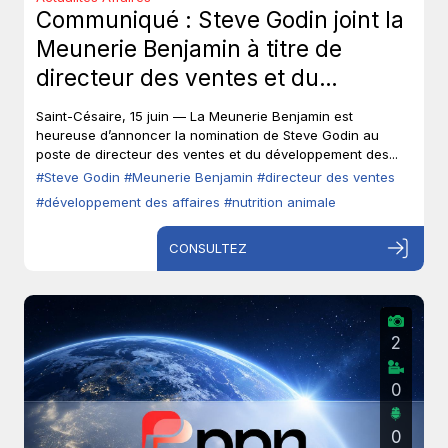
Communiqué : Steve Godin joint la
Meunerie Benjamin à titre de
directeur des ventes et du
développement des affaires.
Saint-Césaire, 15 juin — La Meunerie Benjamin est
heureuse d’annoncer la nomination de Steve Godin au
poste de directeur des ventes et du développement des...
#Steve Godin
#Meunerie Benjamin
#directeur des ventes
#développement des affaires
#nutrition animale
CONSULTEZ
2
0
0