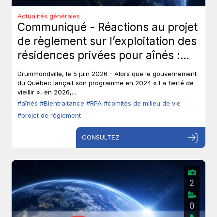
Actualités générales
Communiqué - Réactions au projet
de règlement sur l’exploitation des
résidences privées pour aînés :
Les aînés ont-ils toujours leur droit
Drummondville, le 5 juin 2026 - Alors que le gouvernement
de parole?
du Québec lançait son programme en 2024 « La fierté de
vieillir », en 2026,...
#aînés
#Bientraitance
#RPA
#comités de milieu de vie
#projet de règlement
CONSULTEZ
2
0