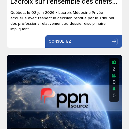
Lacroix sur l’ensemble des chefs
et met un terme à près de six ans
Québec, le 02 juin 2026 - Lacroix Médecine Privée
de procédures disciplinaires.
accueille avec respect la décision rendue par le Tribunal
des professions relativement au dossier disciplinaire
impliquant...
CONSULTEZ
2
0
0