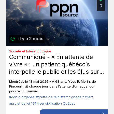
0
il y a 2 mois
Société et Intérêt publique
Communiqué - « En attente de
vivre » : un patient québécois
interpelle le public et les élus sur
le don d’organes.
Montréal, le 18 mai 2026 - À 68 ans, Yves R. Morin, de
Pincourt, vit chaque jour dans l’attente d’un appel qui
pourrait lui sauver...
#don d'organes
#greffe de rein
#témoignage patient
#projet de loi 194
#sensibilisation Québec