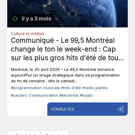
il y a 3 mois
Culture et médias
Communiqué - Le 99,5 Montréal
change le ton le week-end : Cap
sur les plus gros hits d'été de tous
les temps, sans toucher à ses voix
Montréal, le 30 avril 2026 – Le 99,5 Montréal annonce
fortes en semaine.
aujourd’hui un virage stratégique dans sa programmation
de fin de semaine : dès le samedi...
#programmation musicale
#hits d'été
#radio parlée
#Leclerc Communication
#Montréal
#Radio
CONSULTEZ