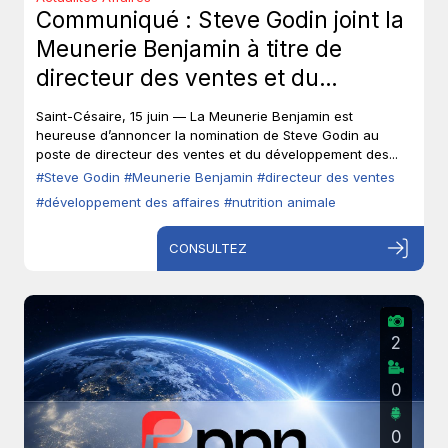
Communiqué : Steve Godin joint la
Meunerie Benjamin à titre de
directeur des ventes et du
développement des affaires.
Saint-Césaire, 15 juin — La Meunerie Benjamin est
heureuse d’annoncer la nomination de Steve Godin au
poste de directeur des ventes et du développement des...
#Steve Godin
#Meunerie Benjamin
#directeur des ventes
#développement des affaires
#nutrition animale
CONSULTEZ
2
0
0