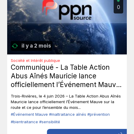
0
il y a 2 mois
Société et Intérêt publique
Communiqué - La Table Action
Abus Aînés Mauricie lance
officiellement l’Événement Mauve
sur la route.
Trois-Rivières, le 4 juin 2026 – La Table Action Abus Aînés
Mauricie lance officiellement l’Événement Mauve sur la
route et ce pour l’ensemble du mois...
#Événement Mauve
#maltraitance aînés
#prévention
#bientraitance
#sensibilité