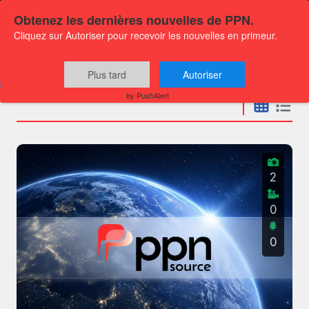
Obtenez les dernières nouvelles de PPN.
Cliquez sur Autoriser pour recevoir les nouvelles en primeur.
Communiqués
Plus tard
Autoriser
by PushAlert
2
0
0