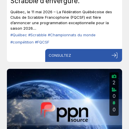
Scrabble d’envergure.
Québec, le 11 mai 2026 – La Fédération Québécoise des
Clubs de Scrabble Francophone (FQCSF) est fière
d’annoncer une programmation exceptionnelle pour la
saison 2026....
#Québec
#Scrabble
#Championnats du monde
#compétition
#FQCSF
CONSULTEZ
2
0
0