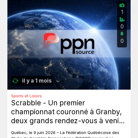
1
0
0
il y a 1 mois
Sports et Loisirs
Scrabble - Un premier
championnat couronné à Granby,
deux grands rendez-vous à venir
au Québec.
Québec, le 9 juin 2026 – La Fédération Québécoise des