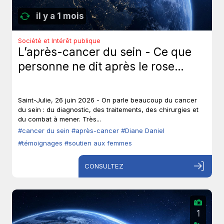
il y a 1 mois
Société et Intérêt publique
L’après-cancer du sein - Ce que
personne ne dit après le rose…
Saint-Julie, 26 juin 2026 - On parle beaucoup du cancer
du sein : du diagnostic, des traitements, des chirurgies et
du combat à mener. Très...
#cancer du sein
#après-cancer
#Diane Daniel
#témoignages
#soutien aux femmes
CONSULTEZ
1