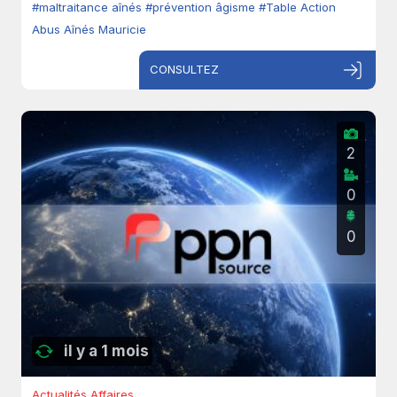
#maltraitance aînés
#prévention âgisme
#Table Action
Abus Aînés Mauricie
CONSULTEZ
2
0
0
il y a 1 mois
Actualités Affaires