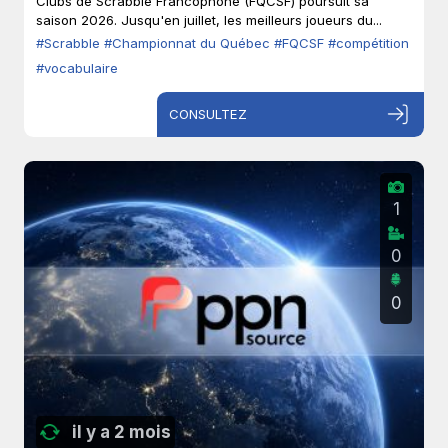
Clubs de Scrabble Francophone (FQCSF) poursuit sa
saison 2026. Jusqu'en juillet, les meilleurs joueurs du...
#Scrabble
#Championnat du Québec
#FQCSF
#compétition
#vocabulaire
CONSULTEZ
1
0
0
il y a 2 mois