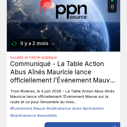
0
il y a 2 mois
Société et Intérêt publique
Communiqué - La Table Action
Abus Aînés Mauricie lance
officiellement l’Événement Mauve
sur la route.
Trois-Rivières, le 4 juin 2026 – La Table Action Abus Aînés
Mauricie lance officiellement l’Événement Mauve sur la
route et ce pour l’ensemble du mois...
#Événement Mauve
#maltraitance aînés
#prévention
#bientraitance
#sensibilité