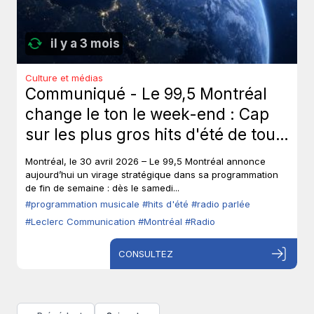
il y a 3 mois
Culture et médias
Communiqué - Le 99,5 Montréal
change le ton le week-end : Cap
sur les plus gros hits d'été de tous
les temps, sans toucher à ses voix
Montréal, le 30 avril 2026 – Le 99,5 Montréal annonce
fortes en semaine.
aujourd’hui un virage stratégique dans sa programmation
de fin de semaine : dès le samedi...
#programmation musicale
#hits d'été
#radio parlée
#Leclerc Communication
#Montréal
#Radio
CONSULTEZ