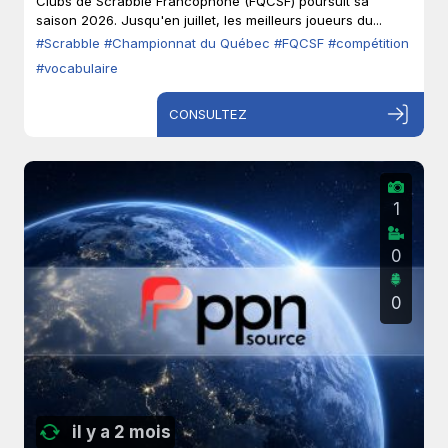
Clubs de Scrabble Francophone (FQCSF) poursuit sa
saison 2026. Jusqu'en juillet, les meilleurs joueurs du...
#Scrabble
#Championnat du Québec
#FQCSF
#compétition
#vocabulaire
CONSULTEZ
1
0
0
il y a 2 mois