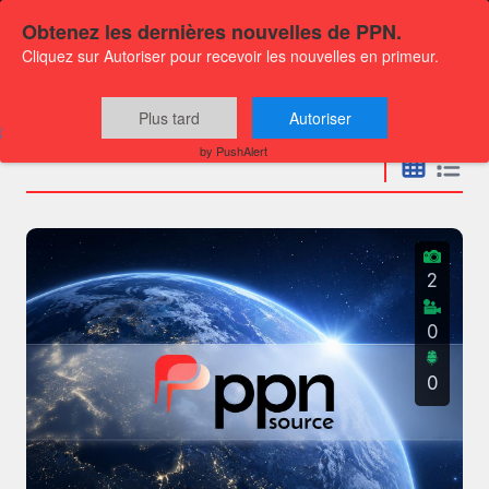
Obtenez les dernières nouvelles de PPN.
Cliquez sur Autoriser pour recevoir les nouvelles en primeur.
Communiqués
Plus tard
Autoriser
by PushAlert
2
0
0