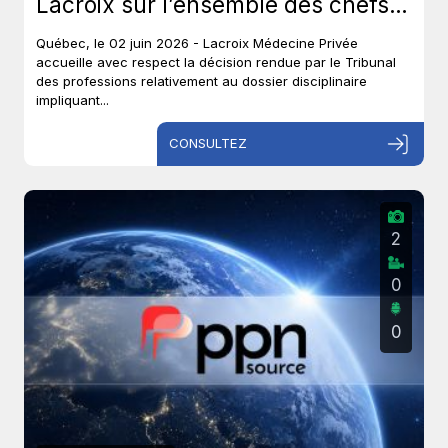
Lacroix sur l’ensemble des chefs
et met un terme à près de six ans
Québec, le 02 juin 2026 - Lacroix Médecine Privée
de procédures disciplinaires.
accueille avec respect la décision rendue par le Tribunal
des professions relativement au dossier disciplinaire
impliquant...
CONSULTEZ
2
0
0