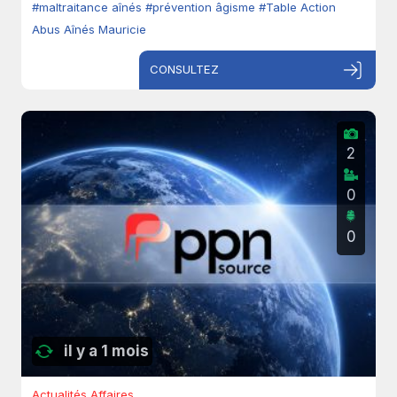
#maltraitance aînés
#prévention âgisme
#Table Action
Abus Aînés Mauricie
CONSULTEZ
2
0
0
il y a 1 mois
Actualités Affaires