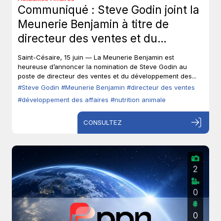
Communiqué : Steve Godin joint la
Meunerie Benjamin à titre de
directeur des ventes et du
développement des affaires.
Saint-Césaire, 15 juin — La Meunerie Benjamin est
heureuse d’annoncer la nomination de Steve Godin au
poste de directeur des ventes et du développement des...
#Steve Godin
#Meunerie Benjamin
#directeur des ventes
#développement des affaires
#nutrition animale
CONSULTEZ
2
0
0