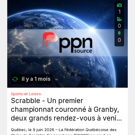
1
0
0
il y a 1 mois
Sports et Loisirs
Scrabble - Un premier
championnat couronné à Granby,
deux grands rendez-vous à venir
au Québec.
Québec, le 9 juin 2026 – La Fédération Québécoise des