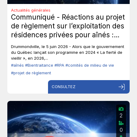
Actualités générales
Communiqué - Réactions au projet
de règlement sur l’exploitation des
résidences privées pour aînés :
Les aînés ont-ils toujours leur droit
Drummondville, le 5 juin 2026 - Alors que le gouvernement
de parole?
du Québec lançait son programme en 2024 « La fierté de
vieillir », en 2026,...
#aînés
#Bientraitance
#RPA
#comités de milieu de vie
#projet de règlement
CONSULTEZ
2
0