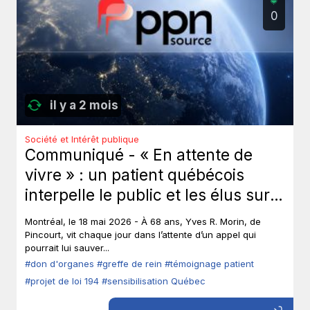
0
il y a 2 mois
Société et Intérêt publique
Communiqué - « En attente de
vivre » : un patient québécois
interpelle le public et les élus sur
le don d’organes.
Montréal, le 18 mai 2026 - À 68 ans, Yves R. Morin, de
Pincourt, vit chaque jour dans l’attente d’un appel qui
pourrait lui sauver...
#don d'organes
#greffe de rein
#témoignage patient
#projet de loi 194
#sensibilisation Québec