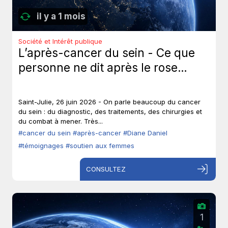
il y a 1 mois
Société et Intérêt publique
L’après-cancer du sein - Ce que
personne ne dit après le rose…
Saint-Julie, 26 juin 2026 - On parle beaucoup du cancer
du sein : du diagnostic, des traitements, des chirurgies et
du combat à mener. Très...
#cancer du sein
#après-cancer
#Diane Daniel
#témoignages
#soutien aux femmes
CONSULTEZ
1