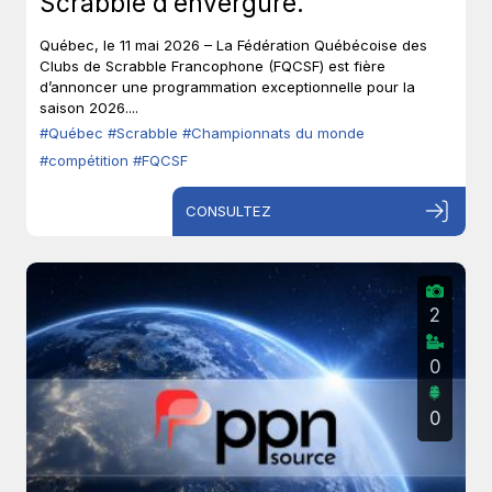
Scrabble d’envergure.
Québec, le 11 mai 2026 – La Fédération Québécoise des
Clubs de Scrabble Francophone (FQCSF) est fière
d’annoncer une programmation exceptionnelle pour la
saison 2026....
#Québec
#Scrabble
#Championnats du monde
#compétition
#FQCSF
CONSULTEZ
2
0
0