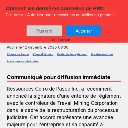
Obtenez les dernières nouvelles de PPN.
Cliquez sur Autoriser pour recevoir les nouvelles en primeur.
COMMUNIQUÉ DE PRESSE — GLOBENEWSWIRE
Accord de Règlement de Ressources
Plus tard
Autoriser
Cerro de Pasco avec Trevali
by PushAlert
Publié le
12 décembre 2025 08:30
#Cerro de Pasco
#Trevali Mining
#entente de règlement
#restructuration
#ressources minérales
Communiqué pour diffusion immédiate
Ressources Cerro de Pasco Inc. a récemment
annoncé la signature d'une entente de règlement
avec le contrôleur de Trevali Mining Corporation
dans le cadre de la restructuration du processus
judiciaire. Cet accord représente une avancée
majeure pour l'entreprise et sa capacité à