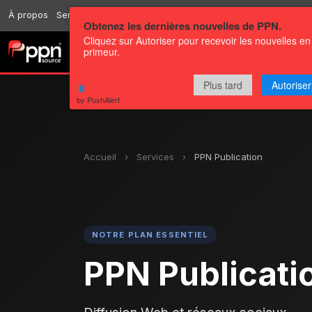
À propos
Services
Ressources
Envoyer
Correspondants
Conta
Obtenez les dernières nouvelles de PPN.
Cliquez sur Autoriser pour recevoir les nouvelles en
primeur.
Chaînes
Communiqués
Plus tard
Autoriser
by PushAlert
Accueil
›
Services
›
PPN Publication
NOTRE PLAN ESSENTIEL
PPN Publicati