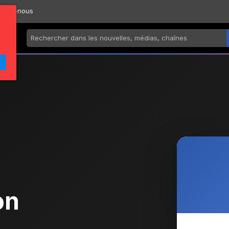
ctez-nous
on