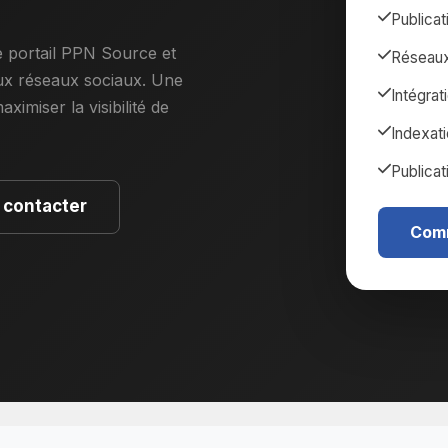
Publica
 portail PPN Source et
Réseaux
aux réseaux sociaux. Une
Intégrat
ximiser la visibilité de
Indexat
Publicat
 contacter
Com