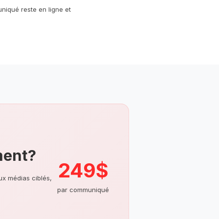
niqué reste en ligne et
ment?
249$
aux médias ciblés,
par communiqué