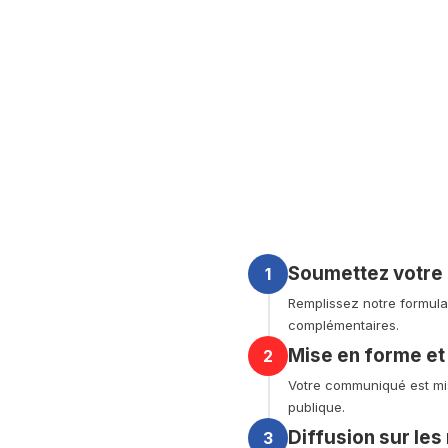
Soumettez votr
1
Remplissez notre formula
complémentaires.
Mise en forme et
2
Votre communiqué est mis
publique.
Diffusion sur les
3