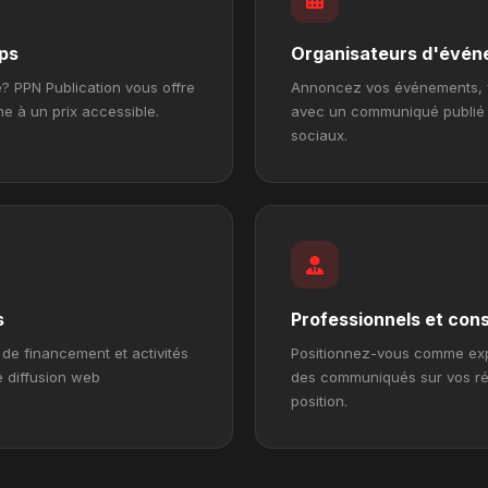
ups
Organisateurs d'évé
té? PPN Publication vous offre
Annoncez vos événements, fe
e à un prix accessible.
avec un communiqué publié e
sociaux.
s
Professionnels et con
de financement et activités
Positionnez-vous comme exp
 diffusion web
des communiqués sur vos réa
position.