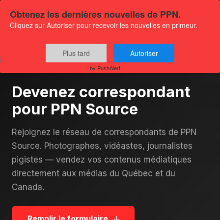
Obtenez les dernières nouvelles de PPN.
Cliquez sur Autoriser pour recevoir les nouvelles en primeur.
Plus tard
Autoriser
Accueil
›
Devenez correspondant pour PPN Source
by PushAlert
Devenez correspondant
pour PPN Source
Rejoignez le réseau de correspondants de PPN
Source. Photographes, vidéastes, journalistes
pigistes — vendez vos contenus médiatiques
directement aux médias du Québec et du
Canada.
Remplir le formulaire