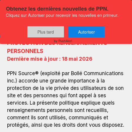
Obtenez les dernières nouvelles de PPN.
Cliquez sur Autoriser pour recevoir les nouvelles en primeur.
Plus tard
Autoriser
POLITIQUE DE CONFIDENTIALITÉ ET
by PushAlert
PROTECTION DES RENSEIGNEMENTS
PERSONNELS
Dernière mise à jour : 18 mai 2026
PPN Source® (exploité par Bollé Communications
inc.) accorde une grande importance à la
protection de la vie privée des utilisateurs de son
site et des personnes qui font appel à ses
services. La présente politique explique quels
renseignements personnels sont recueillis,
comment ils sont utilisés, communiqués et
protégés, ainsi que les droits dont vous disposez.