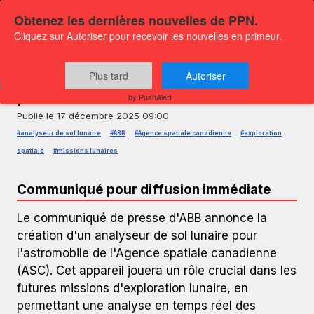
Obtenez les dernières nouvelles de PPN.
Cliquez sur Autoriser pour recevoir les nouvelles en primeur.
COMMUNIQUÉ DE PRESSE — GLOBENEWSWIRE
Analyseur de sol lunaire par ABB
Plus tard
Autoriser
pour l'ASC
by PushAlert
Publié le
17 décembre 2025 09:00
#analyseur de sol lunaire
#ABB
#Agence spatiale canadienne
#exploration
spatiale
#missions lunaires
Communiqué pour diffusion immédiate
Le communiqué de presse d'ABB annonce la
création d'un analyseur de sol lunaire pour
l'astromobile de l'Agence spatiale canadienne
(ASC). Cet appareil jouera un rôle crucial dans les
futures missions d'exploration lunaire, en
permettant une analyse en temps réel des