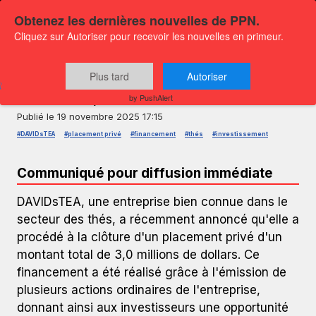
Obtenez les dernières nouvelles de PPN.
Cliquez sur Autoriser pour recevoir les nouvelles en primeur.
COMMUNIQUÉ DE PRESSE — GLOBENEWSWIRE
DAVIDsTEA Clôture un Placement
Plus tard
Autoriser
Privé de 3,0 M$
by PushAlert
Publié le
19 novembre 2025 17:15
#DAVIDsTEA
#placement privé
#financement
#thés
#investissement
Communiqué pour diffusion immédiate
DAVIDsTEA, une entreprise bien connue dans le
secteur des thés, a récemment annoncé qu'elle a
procédé à la clôture d'un placement privé d'un
montant total de 3,0 millions de dollars. Ce
financement a été réalisé grâce à l'émission de
plusieurs actions ordinaires de l'entreprise,
donnant ainsi aux investisseurs une opportunité