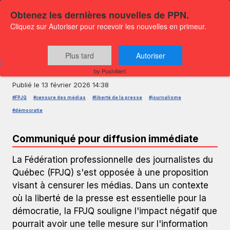
Obtenez les dernières nouvelles de PPN.
Cliquez sur Autoriser pour recevoir les nouvelles en primeur.
COMMUNIQUÉ DE PRESSE — GLOBENEWSWIRE
La FPJQ dénonce la censure des
Plus tard
Autoriser
médias
by PushAlert
Publié le
13 février 2026 14:38
#FPJQ
#censure des médias
#liberté de la presse
#journalisme
#démocratie
Communiqué pour diffusion immédiate
La Fédération professionnelle des journalistes du
Québec (FPJQ) s'est opposée à une proposition
visant à censurer les médias. Dans un contexte
où la liberté de la presse est essentielle pour la
démocratie, la FPJQ souligne l'impact négatif que
pourrait avoir une telle mesure sur l'information