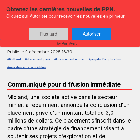
Obtenez les dernières nouvelles de PPN.
Cliquez sur Autoriser pour recevoir les nouvelles en primeur.
COMMUNIQUÉ DE PRESSE — GLOBENEWSWIRE
Midland annonce la clôture d'un
Plus tard
Autoriser
placement privé de 3,0M
by PushAlert
Publié le
9 décembre 2025 16:30
#Midland
#placement privé
#financement minier
#projets d'exploration
#investisseurs accrédités
Communiqué pour diffusion immédiate
Midland, une société active dans le secteur
minier, a récemment annoncé la conclusion d'un
placement privé d'un montant total de 3,0
millions de dollars. Ce placement s'inscrit dans le
cadre d'une stratégie de financement visant à
soutenir ses projets d'exploration et de