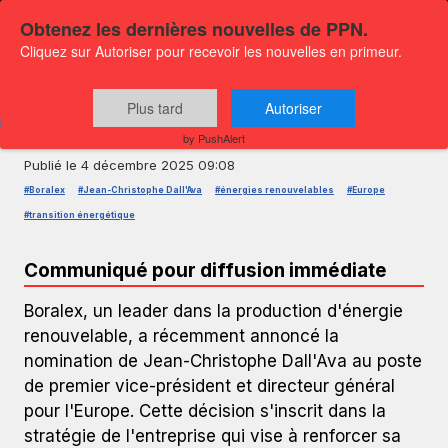
Obtenez les dernières nouvelles de PPN.
Cliquez sur Autoriser pour recevoir les nouvelles en primeur.
COMMUNIQUÉ DE PRESSE — GLOBENEWSWIRE
Nomination de Jean-Christophe
Plus tard
Autoriser
Dall'Ava chez Boralex
by PushAlert
Publié le
4 décembre 2025 09:08
#Boralex
#Jean-Christophe Dall'Ava
#énergies renouvelables
#Europe
#transition énergétique
Communiqué pour diffusion immédiate
Boralex, un leader dans la production d'énergie
renouvelable, a récemment annoncé la
nomination de Jean-Christophe Dall'Ava au poste
de premier vice-président et directeur général
pour l'Europe. Cette décision s'inscrit dans la
stratégie de l'entreprise qui vise à renforcer sa