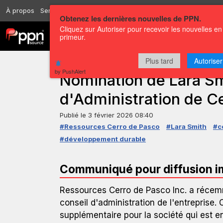
À propos
Services
Ressources
Envoyer
Correspondants
Conta
Obtenez les dernières nouvelles de PPN.
Cliquez sur Autoriser pour recevoir les nouvelles en
Chaînes
Communiqués
primeur.
Plus tard
Autoriser
COMMUNIQUÉ DE PRESSE — GLOBENEWSWIRE
by PushAlert
Nomination de Lara Sm
d'Administration de C
Publié le
3 février 2026 08:40
#Ressources Cerro de Pasco
#Lara Smith
#c
#développement durable
Communiqué pour diffusion 
Ressources Cerro de Pasco Inc. a récem
conseil d'administration de l'entreprise
supplémentaire pour la société qui est 