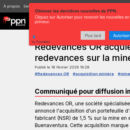
À propos
Services
Ressources
Envoyer
Correspondants
Conta
Obtenez les dernières nouvelles de PPN.
Cliquez sur Autoriser pour recevoir les nouvelles en
Chaînes
Communiqués
primeur.
Plus tard
Autoriser
COMMUNIQUÉ DE PRESSE — GLOBENEWSWIRE
by PushAlert
Redevances OR acquier
redevances sur la min
Publié le
18 février 2026 16:28
#Redevances OR
#acquisition minière
#mine
Communiqué pour diffusion 
Redevances OR, une société spécialisée
annoncé l'acquisition d'un portefeuille 
fabricant (NSR) de 1,5 % sur la mine en 
Buenaventura. Cette acquisition marque u