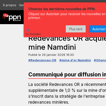
À propos
Services
Ressources
Envoyer
Correspondants
Conta
Obtenez les dernières nouvelles de PPN.
Cliquez sur Autoriser pour recevoir les nouvelles en
Chaînes
Communiqués
primeur.
Plus tard
Autoriser
COMMUNIQUÉ DE PRESSE — GLOBENEWSWIRE
by PushAlert
Redevances OR acquier
mine Namdini
Publié le
29 janvier 2026 16:30
#Redevances OR
#mine d'or Namdini
#Ghan
Communiqué pour diffusion 
La société Redevances OR a récemment f
supplémentaire de 1,0 % sur la mine d'or
s'inscrit dans la stratégie de l'entrepris
redevances minières.