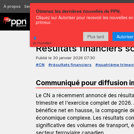
À propos
Services
Ressources
Envoyer
Correspondants
Conta
Obtenez les dernières nouvelles de PPN.
Cliquez sur Autoriser pour recevoir les nouvelles en
Chaînes
Communiqués
primeur.
Plus tard
Autoriser
COMMUNIQUÉ DE PRESSE — GLOBENEWSWIRE
by PushAlert
Résultats financiers 
Publié le
30 janvier 2026 07:30
#CN
#résultats financiers
#quatrième trimes
Communiqué pour diffusion 
Le CN a récemment annoncé des résultat
trimestre et l'exercice complet de 2026.
bénéfice net en hausse, la compagnie d
économique complexe. Les résultats co
significative des volumes de transport, 
secteur ferroviaire canadien.