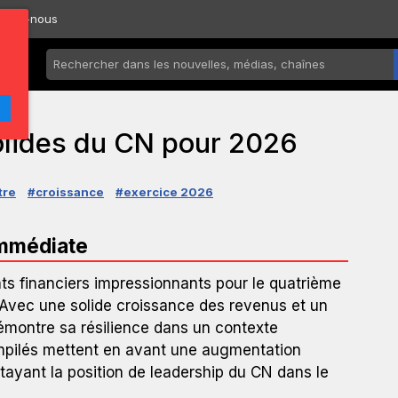
ctez-nous
solides du CN pour 2026
tre
#croissance
#exercice 2026
immédiate
s financiers impressionnants pour le quatrième
 Avec une solide croissance des revenus et un
émontre sa résilience dans un contexte
mpilés mettent en avant une augmentation
étayant la position de leadership du CN dans le