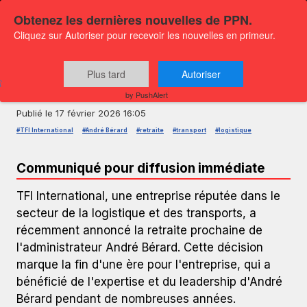
Obtenez les dernières nouvelles de PPN.
Cliquez sur Autoriser pour recevoir les nouvelles en primeur.
COMMUNIQUÉ DE PRESSE — GLOBENEWSWIRE
Retraite d'André Bérard chez TFI
Plus tard
Autoriser
International
by PushAlert
Publié le
17 février 2026 16:05
#TFI International
#André Bérard
#retraite
#transport
#logistique
Communiqué pour diffusion immédiate
TFI International, une entreprise réputée dans le
secteur de la logistique et des transports, a
récemment annoncé la retraite prochaine de
l'administrateur André Bérard. Cette décision
marque la fin d'une ère pour l'entreprise, qui a
bénéficié de l'expertise et du leadership d'André
Bérard pendant de nombreuses années.