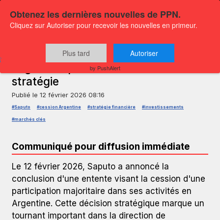
Obtenez les dernières nouvelles de PPN.
Cliquez sur Autoriser pour recevoir les nouvelles en primeur.
COMMUNIQUÉ DE PRESSE — GLOBENEWSWIRE
Saputo cède sa participation en
Plus tard
Autoriser
Argentine pour une meilleure
by PushAlert
stratégie
Publié le
12 février 2026 08:16
#Saputo
#cession Argentine
#stratégie financière
#investissements
#marchés clés
Communiqué pour diffusion immédiate
Le 12 février 2026, Saputo a annoncé la
conclusion d'une entente visant la cession d'une
participation majoritaire dans ses activités en
Argentine. Cette décision stratégique marque un
tournant important dans la direction de