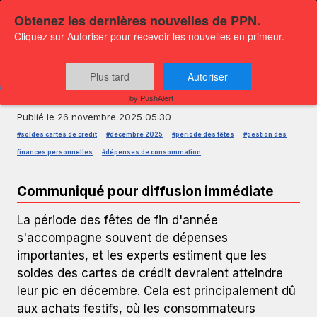
Obtenez les dernières nouvelles de PPN.
Cliquez sur Autoriser pour recevoir les nouvelles en primeur.
COMMUNIQUÉ DE PRESSE — GLOBENEWSWIRE
Soldes des cartes de crédit en
Plus tard
Autoriser
décembre 2025
by PushAlert
Publié le
26 novembre 2025 05:30
#soldes cartes de crédit
#décembre 2025
#période des fêtes
#gestion des
finances personnelles
#dépenses de consommation
Communiqué pour diffusion immédiate
La période des fêtes de fin d'année
s'accompagne souvent de dépenses
importantes, et les experts estiment que les
soldes des cartes de crédit devraient atteindre
leur pic en décembre. Cela est principalement dû
aux achats festifs, où les consommateurs