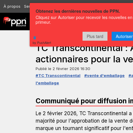
À propos
Services
Ressources
Envoyer
Correspondants
Conta
Obtenez les dernières nouvelles de PPN.
Cliquez sur Autoriser pour recevoir les nouvelles en
Chaînes
Communiqués
primeur.
Plus tard
Autoriser
COMMUNIQUÉ DE PRESSE — GLOBENEWSWIRE
by PushAlert
TC Transcontinental :
actionnaires pour la v
Publié le
2 février 2026 16:30
#TC Transcontinental
#vente d'emballage
#a
l'emballage
Communiqué pour diffusion 
Le 2 février 2026, TC Transcontinental 
majorité pour l'approbation de la vente d
marque un tournant significatif pour l'en