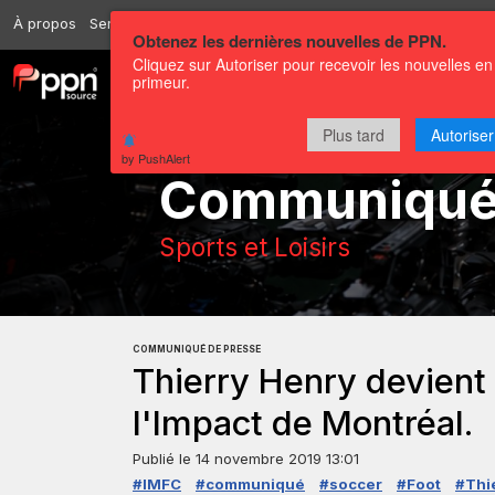
À propos
Services
Ressources
Envoyer
Correspondants
Conta
Obtenez les dernières nouvelles de PPN.
Cliquez sur Autoriser pour recevoir les nouvelles en
primeur.
Chaînes
Communiqués
Plus tard
Autoriser
by PushAlert
Communiqu
Sports et Loisirs
COMMUNIQUÉ DE PRESSE
Thierry Henry devient
l'Impact de Montréal.
Publié le
14 novembre 2019 13:01
#IMFC
#communiqué
#soccer
#Foot
#Thi