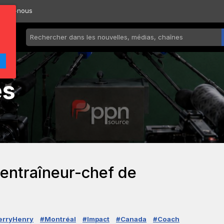
ctez-nous
és
 entraîneur-chef de
erryHenry
#Montréal
#Impact
#Canada
#Coach