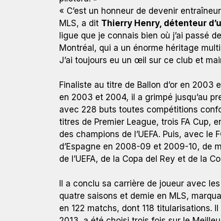
« C’est un honneur de devenir entraîneur
MLS, a dit
Thierry Henry, détenteur d’
ligue que je connais bien où j’ai passé 
Montréal, qui a un énorme héritage multic
J’ai toujours eu un œil sur ce club et mai
Finaliste au titre de Ballon d’or en 2003 
en 2003 et 2004, il a grimpé jusqu’au pre
avec 228 buts toutes compétitions confo
titres de Premier League, trois FA Cup, e
des champions de l’UEFA. Puis, avec le 
d’Espagne en 2008-09 et 2009-10, de m
de l’UEFA, de la Copa del Rey et de la 
Il a conclu sa carrière de joueur avec le
quatre saisons et demie en MLS, marquan
en 122 matchs, dont 118 titularisations. 
2013, a été choisi trois fois sur le Meille