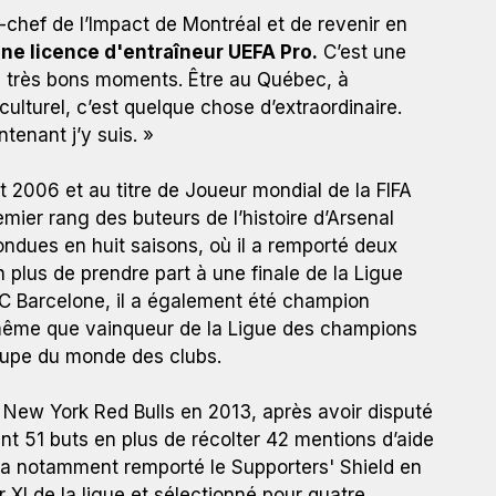
-chef de l’Impact de Montréal et de revenir en
une licence d'entraîneur UEFA Pro.
C’est une
de très bons moments. Être au Québec, à
ulturel, c’est quelque chose d’extraordinaire.
ntenant j’y suis. »
et 2006 et au titre de Joueur mondial de la FIFA
mier rang des buteurs de l’histoire d’Arsenal
ndues en huit saisons, où il a remporté deux
n plus de prendre part à une finale de la Ligue
FC Barcelone, il a également été champion
ême que vainqueur de la Ligue des champions
Coupe du monde des clubs.
s New York Red Bulls en 2013, après avoir disputé
t 51 buts en plus de récolter 42 mentions d’aide
Il a notamment remporté le Supporters' Shield en
ur XI de la ligue et sélectionné pour quatre