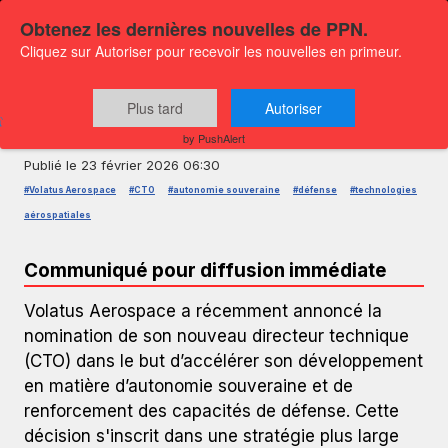
Obtenez les dernières nouvelles de PPN.
Cliquez sur Autoriser pour recevoir les nouvelles en primeur.
COMMUNIQUÉ DE PRESSE — GLOBENEWSWIRE
Volatus Aerospace nomme un
Plus tard
Autoriser
nouveau CTO
by PushAlert
Publié le
23 février 2026 06:30
#Volatus Aerospace
#CTO
#autonomie souveraine
#défense
#technologies
aérospatiales
Communiqué pour diffusion immédiate
Volatus Aerospace a récemment annoncé la
nomination de son nouveau directeur technique
(CTO) dans le but d’accélérer son développement
en matière d’autonomie souveraine et de
renforcement des capacités de défense. Cette
décision s'inscrit dans une stratégie plus large