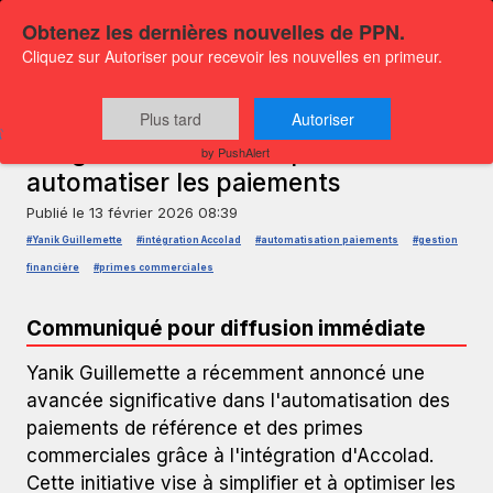
Obtenez les dernières nouvelles de PPN.
Cliquez sur Autoriser pour recevoir les nouvelles en primeur.
COMMUNIQUÉ DE PRESSE — GLOBENEWSWIRE
Yanik Guillemette annonce une
Plus tard
Autoriser
intégration d'Accolad pour
by PushAlert
automatiser les paiements
Publié le
13 février 2026 08:39
#Yanik Guillemette
#intégration Accolad
#automatisation paiements
#gestion
financière
#primes commerciales
Communiqué pour diffusion immédiate
Yanik Guillemette a récemment annoncé une
avancée significative dans l'automatisation des
paiements de référence et des primes
commerciales grâce à l'intégration d'Accolad.
Cette initiative vise à simplifier et à optimiser les