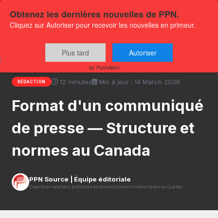
Obtenez les dernières nouvelles de PPN.
Cliquez sur Autoriser pour recevoir les nouvelles en primeur.
Accueil
›
Centre de ressources
›
Format d'un
Plus tard
Autoriser
communiqué de presse — Structure et normes au Canada
by PushAlert
12 minutes
Mis à jour : 14 March 2026
RÉDACTION
Format d'un communiqué
de presse — Structure et
normes au Canada
PPN Source | Équipe éditoriale
Experts en relations publiques et communications médiatiques au Québec