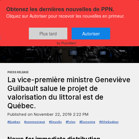
Obtenez les dernières nouvelles de PPN.
Cliquez sur Autoriser pour recevoir les nouvelles en primeur.
Plus tard
Autoriser
Press releases
Politics
by PushAlert
PRESS RELEASE
La vice-première ministre Geneviève
Guilbault salue le projet de
valorisation du littoral est de
Québec.
Published on
November 22, 2019 2:22 PM
#Québec
#communiqué
#GouvQc
#Polqc
#Économie
#VilleQuébec