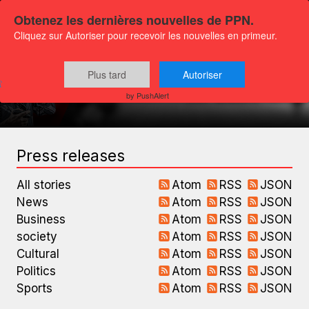
Obtenez les dernières nouvelles de PPN.
Cliquez sur Autoriser pour recevoir les nouvelles en primeur.
Plus tard
Autoriser
RSS feeds
by PushAlert
Press releases
All stories
Atom
RSS
JSON
News
Atom
RSS
JSON
Business
Atom
RSS
JSON
society
Atom
RSS
JSON
Cultural
Atom
RSS
JSON
Politics
Atom
RSS
JSON
Sports
Atom
RSS
JSON