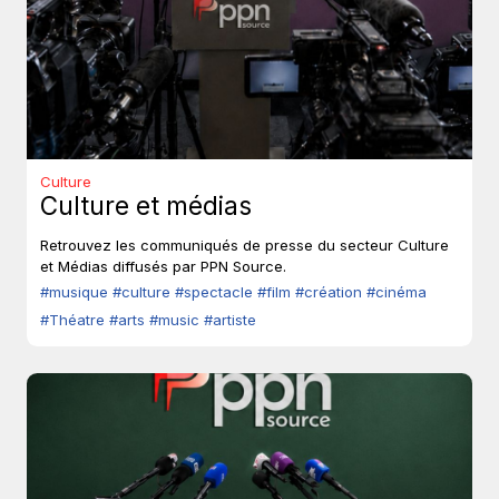
Culture
Culture et médias
Retrouvez les communiqués de presse du secteur Culture
et Médias diffusés par PPN Source.
#musique
#culture
#spectacle
#film
#création
#cinéma
#Théatre
#arts
#music
#artiste