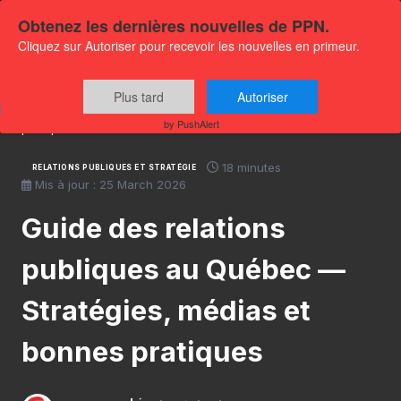
Obtenez les dernières nouvelles de PPN.
Cliquez sur Autoriser pour recevoir les nouvelles en primeur.
Accueil
›
Centre de ressources
›
Guide des relations
Plus tard
Autoriser
publiques au Québec — Stratégies, médias et bonnes
by PushAlert
pratiques
18 minutes
RELATIONS PUBLIQUES ET STRATÉGIE
Mis à jour : 25 March 2026
Guide des relations
publiques au Québec —
Stratégies, médias et
bonnes pratiques