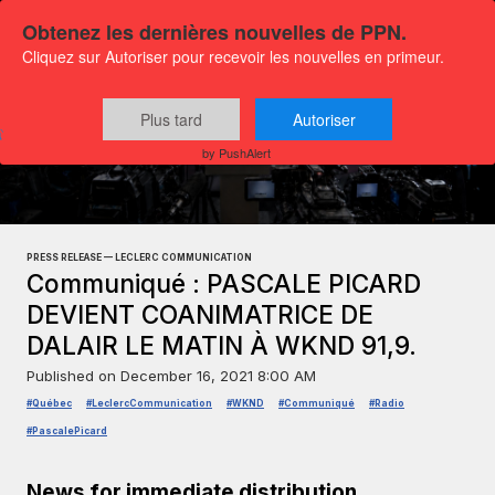
Obtenez les dernières nouvelles de PPN.
Cliquez sur Autoriser pour recevoir les nouvelles en primeur.
Plus tard
Autoriser
Press releases
Culture and media
by PushAlert
PRESS RELEASE — LECLERC COMMUNICATION
Communiqué : PASCALE PICARD
DEVIENT COANIMATRICE DE
DALAIR LE MATIN À WKND 91,9.
Published on
December 16, 2021 8:00 AM
#Québec
#LeclercCommunication
#WKND
#Communiqué
#Radio
#PascalePicard
News for immediate distribution