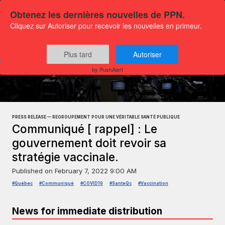
Obtenez les dernières nouvelles de PPN.
Cliquez sur Autoriser pour recevoir les nouvelles en primeur.
Plus tard
Autoriser
Press releases
General news
by PushAlert
PRESS RELEASE — REGROUPEMENT POUR UNE VÉRITABLE SANTÉ PUBLIQUE
Communiqué [ rappel] : Le
gouvernement doit revoir sa
stratégie vaccinale.
Published on
February 7, 2022 9:00 AM
#Québec
#Communiqué
#COVID19
#SanteQc
#Vaccination
News for immediate distribution