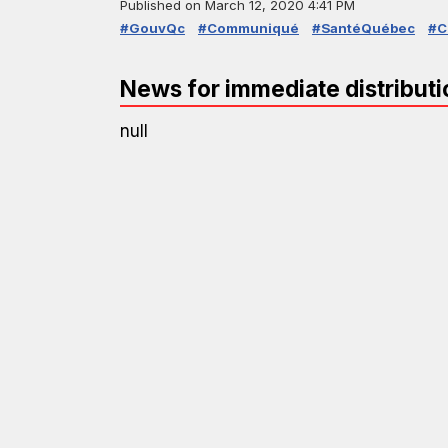
Published on
March 12, 2020 4:41 PM
#GouvQc
#Communiqué
#SantéQuébec
#C
News for immediate distributi
null