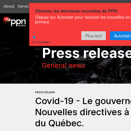
About
Services
Resources
Send
Correspondents
Contact us
Obtenez les dernières nouvelles de PPN.
Cliquez sur Autoriser pour recevoir les nouvelles en
primeur.
Channels
Press releases
Plus tard
Autoriser
by PushAlert
Press releas
General news
PRESS RELEASE
Covid-19 - Le gouver
Nouvelles directives à 
du Québec.